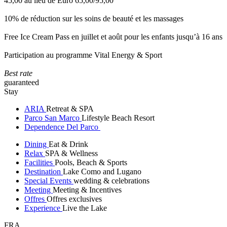
45,00 au lieu de Euro 65,00/95,00
10% de réduction sur les soins de beauté et les massages
Free Ice Cream Pass en juillet et août pour les enfants jusqu’à 16 ans
Participation au programme Vital Energy & Sport
Best rate
guaranteed
Stay
ARIA
Retreat & SPA
Parco San Marco
Lifestyle Beach Resort
Dependence Del Parco
Dining
Eat & Drink
Relax
SPA & Wellness
Facilities
Pools, Beach & Sports
Destination
Lake Como and Lugano
Special Events
wedding & celebrations
Meeting
Meeting & Incentives
Offres
Offres exclusives
Experience
Live the Lake
FRA