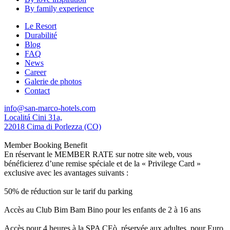
By family experience
Le Resort
Durabilité
Blog
FAQ
News
Career
Galerie de photos
Contact
info@san-marco-hotels.com
Localitá Cini 31a,
22018 Cima di Porlezza (CO)
Member Booking Benefit
En réservant le MEMBER RATE sur notre site web, vous
bénéficierez d’une remise spéciale et de la « Privilege Card »
exclusive avec les avantages suivants :
50% de réduction sur le tarif du parking
Accès au Club Bim Bam Bino pour les enfants de 2 à 16 ans
Accès pour 4 heures à la SPA CEò, réservée aux adultes, pour Euro