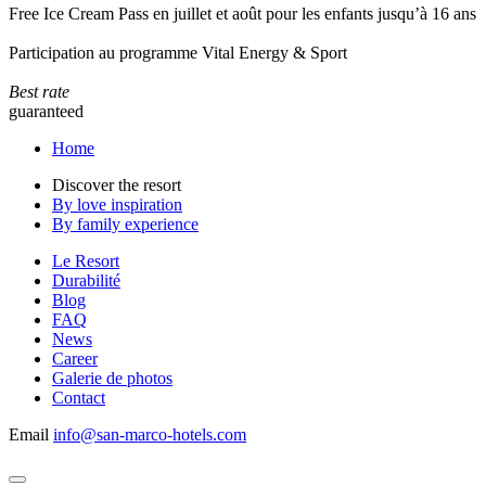
Free Ice Cream Pass en juillet et août pour les enfants jusqu’à 16 ans
Participation au programme Vital Energy & Sport
Best rate
guaranteed
Home
Discover the resort
By love inspiration
By family experience
Le Resort
Durabilité
Blog
FAQ
News
Career
Galerie de photos
Contact
Email
info@san-marco-hotels.com