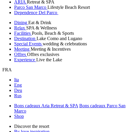
ARIA
Retreat & SPA
Parco San Marco
Lifestyle Beach Resort
Dependence Del Parco
Dining
Eat & Drink
Relax
SPA & Wellness
Facilities
Pools, Beach & Sports
Destination
Lake Como and Lugano
Special Events
wedding & celebrations
Meeting
Meeting & Incentives
Offres
Offres exclusives
Experience
Live the Lake
FRA
Ita
Eng
Deu
Rus
Bons cadeaux Aria Retreat & SPA
Bons cadeaux Parco San
Marco
Shop
Discover the resort
By love inspiration