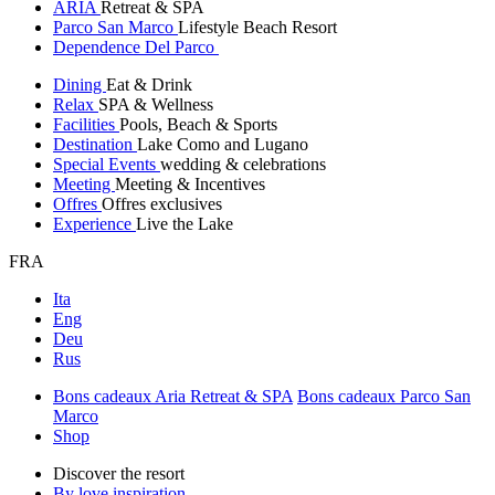
ARIA
Retreat & SPA
Parco San Marco
Lifestyle Beach Resort
Dependence Del Parco
Dining
Eat & Drink
Relax
SPA & Wellness
Facilities
Pools, Beach & Sports
Destination
Lake Como and Lugano
Special Events
wedding & celebrations
Meeting
Meeting & Incentives
Offres
Offres exclusives
Experience
Live the Lake
FRA
Ita
Eng
Deu
Rus
Bons cadeaux Aria Retreat & SPA
Bons cadeaux Parco San
Marco
Shop
Discover the resort
By love inspiration