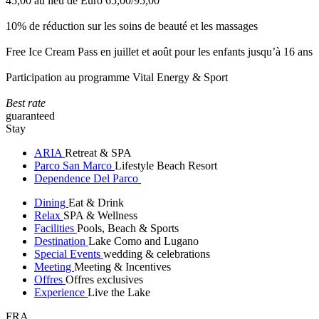
45,00 au lieu de Euro 65,00/95,00
10% de réduction sur les soins de beauté et les massages
Free Ice Cream Pass en juillet et août pour les enfants jusqu’à 16 ans
Participation au programme Vital Energy & Sport
Best rate
guaranteed
Stay
ARIA
Retreat & SPA
Parco San Marco
Lifestyle Beach Resort
Dependence Del Parco
Dining
Eat & Drink
Relax
SPA & Wellness
Facilities
Pools, Beach & Sports
Destination
Lake Como and Lugano
Special Events
wedding & celebrations
Meeting
Meeting & Incentives
Offres
Offres exclusives
Experience
Live the Lake
FRA