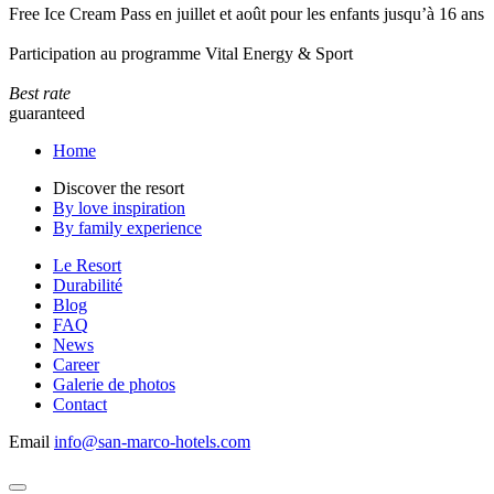
Free Ice Cream Pass en juillet et août pour les enfants jusqu’à 16 ans
Participation au programme Vital Energy & Sport
Best rate
guaranteed
Home
Discover the resort
By love inspiration
By family experience
Le Resort
Durabilité
Blog
FAQ
News
Career
Galerie de photos
Contact
Email
info@san-marco-hotels.com