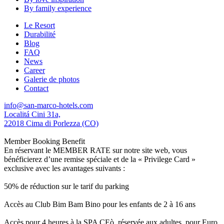
By family experience
Le Resort
Durabilité
Blog
FAQ
News
Career
Galerie de photos
Contact
info@san-marco-hotels.com
Localitá Cini 31a,
22018 Cima di Porlezza (CO)
Member Booking Benefit
En réservant le MEMBER RATE sur notre site web, vous
bénéficierez d’une remise spéciale et de la « Privilege Card »
exclusive avec les avantages suivants :
50% de réduction sur le tarif du parking
Accès au Club Bim Bam Bino pour les enfants de 2 à 16 ans
Accès pour 4 heures à la SPA CEò, réservée aux adultes, pour Euro