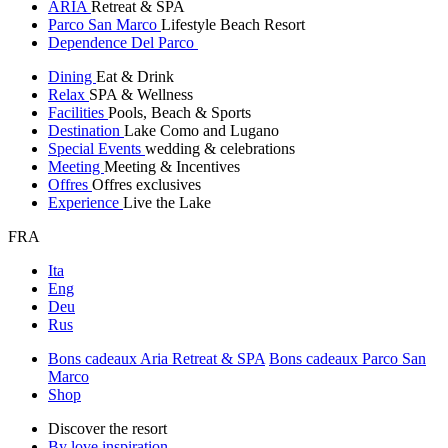
ARIA
Retreat & SPA
Parco San Marco
Lifestyle Beach Resort
Dependence Del Parco
Dining
Eat & Drink
Relax
SPA & Wellness
Facilities
Pools, Beach & Sports
Destination
Lake Como and Lugano
Special Events
wedding & celebrations
Meeting
Meeting & Incentives
Offres
Offres exclusives
Experience
Live the Lake
FRA
Ita
Eng
Deu
Rus
Bons cadeaux Aria Retreat & SPA
Bons cadeaux Parco San
Marco
Shop
Discover the resort
By love inspiration