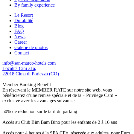
By family experience
Le Resort
Durabilité
Blog
FAQ
News
Career
Galerie de photos
Contact
info@san-marco-hotels.com
Localitá Cini 31a,
22018 Cima di Porlezza (CO)
Member Booking Benefit
En réservant le MEMBER RATE sur notre site web, vous
bénéficierez d’une remise spéciale et de la « Privilege Card »
exclusive avec les avantages suivants :
50% de réduction sur le tarif du parking
Accès au Club Bim Bam Bino pour les enfants de 2 à 16 ans
Accès pour 4 heures à la SPA CEò, réservée aux adultes, pour Euro