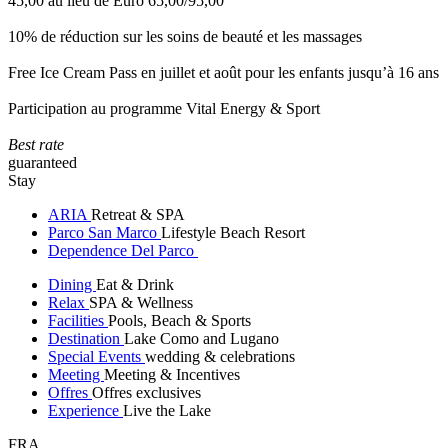
45,00 au lieu de Euro 65,00/95,00
10% de réduction sur les soins de beauté et les massages
Free Ice Cream Pass en juillet et août pour les enfants jusqu’à 16 ans
Participation au programme Vital Energy & Sport
Best rate
guaranteed
Stay
ARIA
Retreat & SPA
Parco San Marco
Lifestyle Beach Resort
Dependence Del Parco
Dining
Eat & Drink
Relax
SPA & Wellness
Facilities
Pools, Beach & Sports
Destination
Lake Como and Lugano
Special Events
wedding & celebrations
Meeting
Meeting & Incentives
Offres
Offres exclusives
Experience
Live the Lake
FRA