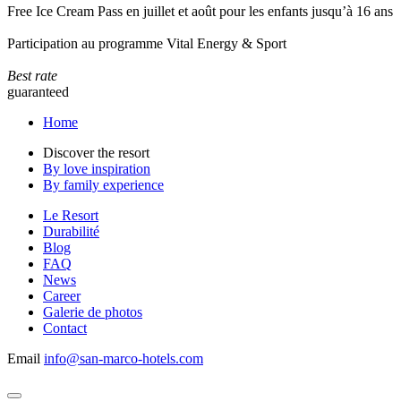
Free Ice Cream Pass en juillet et août pour les enfants jusqu’à 16 ans
Participation au programme Vital Energy & Sport
Best rate
guaranteed
Home
Discover the resort
By love inspiration
By family experience
Le Resort
Durabilité
Blog
FAQ
News
Career
Galerie de photos
Contact
Email
info@san-marco-hotels.com