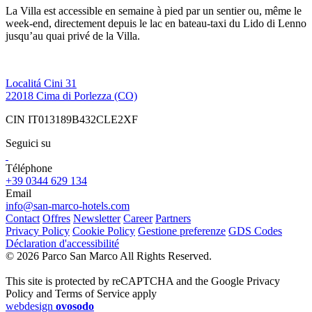
La Villa est accessible en semaine à pied par un sentier ou, même le
week-end, directement depuis le lac en bateau-taxi du Lido di Lenno
jusqu’au quai privé de la Villa.
Localitá Cini 31
22018 Cima di Porlezza (CO)
CIN IT013189B432CLE2XF
Seguici su
Téléphone
+39 0344 629 134
Email
info@san-marco-hotels.com
Contact
Offres
Newsletter
Career
Partners
Privacy Policy
Cookie Policy
Gestione preferenze
GDS Codes
Déclaration d'accessibilité
© 2026 Parco San Marco All Rights Reserved.
This site is protected by reCAPTCHA and the Google Privacy
Policy and Terms of Service apply
webdesign
ovosodo