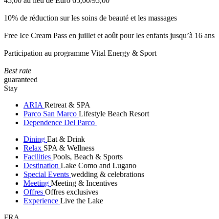
45,00 au lieu de Euro 65,00/95,00
10% de réduction sur les soins de beauté et les massages
Free Ice Cream Pass en juillet et août pour les enfants jusqu’à 16 ans
Participation au programme Vital Energy & Sport
Best rate
guaranteed
Stay
ARIA
Retreat & SPA
Parco San Marco
Lifestyle Beach Resort
Dependence Del Parco
Dining
Eat & Drink
Relax
SPA & Wellness
Facilities
Pools, Beach & Sports
Destination
Lake Como and Lugano
Special Events
wedding & celebrations
Meeting
Meeting & Incentives
Offres
Offres exclusives
Experience
Live the Lake
FRA