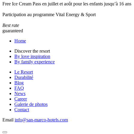
Free Ice Cream Pass en juillet et août pour les enfants jusqu’à 16 ans
Participation au programme Vital Energy & Sport
Best rate
guaranteed
Home
Discover the resort
By love inspiration
By family experience
Le Resort
Durabilité
Blog
FAQ
News
Career
Galerie de photos
Contact
Email
info@san-marco-hotels.com