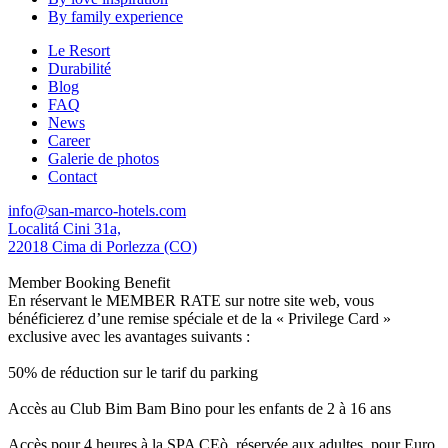
By family experience
Le Resort
Durabilité
Blog
FAQ
News
Career
Galerie de photos
Contact
info@san-marco-hotels.com
Localitá Cini 31a,
22018 Cima di Porlezza (CO)
Member Booking Benefit
En réservant le MEMBER RATE sur notre site web, vous
bénéficierez d’une remise spéciale et de la « Privilege Card »
exclusive avec les avantages suivants :
50% de réduction sur le tarif du parking
Accès au Club Bim Bam Bino pour les enfants de 2 à 16 ans
Accès pour 4 heures à la SPA CEò, réservée aux adultes, pour Euro