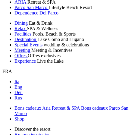
ARIA
Retreat & SPA
Parco San Marco
Lifestyle Beach Resort
Dependence Del Parco
Dining
Eat & Drink
Relax
SPA & Wellness
Facilities
Pools, Beach & Sports
Destination
Lake Como and Lugano
Special Events
wedding & celebrations
Meeting
Meeting & Incentives
Offres
Offres exclusives
Experience
Live the Lake
FRA
Ita
Eng
Deu
Rus
Bons cadeaux Aria Retreat & SPA
Bons cadeaux Parco San
Marco
Shop
Discover the resort
By love inspiration