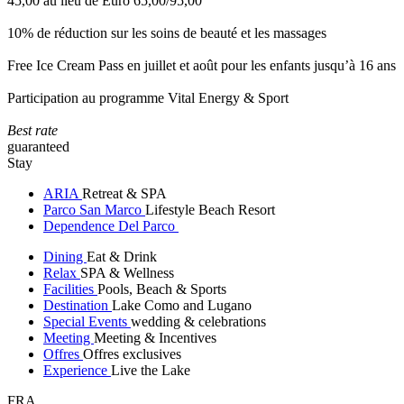
45,00 au lieu de Euro 65,00/95,00
10% de réduction sur les soins de beauté et les massages
Free Ice Cream Pass en juillet et août pour les enfants jusqu’à 16 ans
Participation au programme Vital Energy & Sport
Best rate
guaranteed
Stay
ARIA
Retreat & SPA
Parco San Marco
Lifestyle Beach Resort
Dependence Del Parco
Dining
Eat & Drink
Relax
SPA & Wellness
Facilities
Pools, Beach & Sports
Destination
Lake Como and Lugano
Special Events
wedding & celebrations
Meeting
Meeting & Incentives
Offres
Offres exclusives
Experience
Live the Lake
FRA