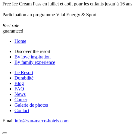
Free Ice Cream Pass en juillet et août pour les enfants jusqu’à 16 ans
Participation au programme Vital Energy & Sport
Best rate
guaranteed
Home
Discover the resort
By love inspiration
By family experience
Le Resort
Durabilité
Blog
FAQ
News
Career
Galerie de photos
Contact
Email
info@san-marco-hotels.com