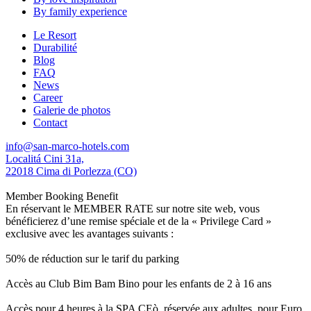
By family experience
Le Resort
Durabilité
Blog
FAQ
News
Career
Galerie de photos
Contact
info@san-marco-hotels.com
Localitá Cini 31a,
22018 Cima di Porlezza (CO)
Member Booking Benefit
En réservant le MEMBER RATE sur notre site web, vous
bénéficierez d’une remise spéciale et de la « Privilege Card »
exclusive avec les avantages suivants :
50% de réduction sur le tarif du parking
Accès au Club Bim Bam Bino pour les enfants de 2 à 16 ans
Accès pour 4 heures à la SPA CEò, réservée aux adultes, pour Euro