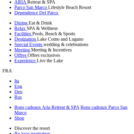
ARIA
Retreat & SPA
Parco San Marco
Lifestyle Beach Resort
Dependence Del Parco
Dining
Eat & Drink
Relax
SPA & Wellness
Facilities
Pools, Beach & Sports
Destination
Lake Como and Lugano
Special Events
wedding & celebrations
Meeting
Meeting & Incentives
Offres
Offres exclusives
Experience
Live the Lake
FRA
Ita
Eng
Deu
Rus
Bons cadeaux Aria Retreat & SPA
Bons cadeaux Parco San
Marco
Shop
Discover the resort
By love inspiration