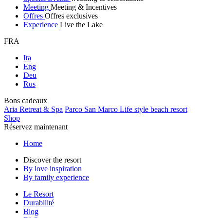
Meeting
Meeting & Incentives
Offres
Offres exclusives
Experience
Live the Lake
FRA
Ita
Eng
Deu
Rus
Bons cadeaux
Aria Retreat & Spa
Parco San Marco Life style beach resort
Shop
Réservez maintenant
Home
Discover the resort
By love inspiration
By family experience
Le Resort
Durabilité
Blog