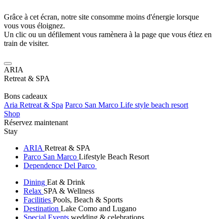
Grâce à cet écran, notre site consomme moins d'énergie lorsque
vous vous éloignez.
Un clic ou un défilement vous ramènera à la page que vous étiez en
train de visiter.
ARIA
Retreat & SPA
Bons cadeaux
Aria Retreat & Spa
Parco San Marco Life style beach resort
Shop
Réservez maintenant
Stay
ARIA
Retreat & SPA
Parco San Marco
Lifestyle Beach Resort
Dependence Del Parco
Dining
Eat & Drink
Relax
SPA & Wellness
Facilities
Pools, Beach & Sports
Destination
Lake Como and Lugano
Special Events
wedding & celebrations