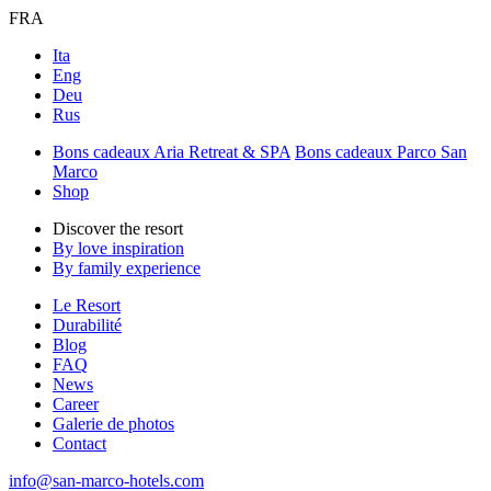
FRA
Ita
Eng
Deu
Rus
Bons cadeaux Aria Retreat & SPA
Bons cadeaux Parco San
Marco
Shop
Discover the resort
By love inspiration
By family experience
Le Resort
Durabilité
Blog
FAQ
News
Career
Galerie de photos
Contact
info@san-marco-hotels.com