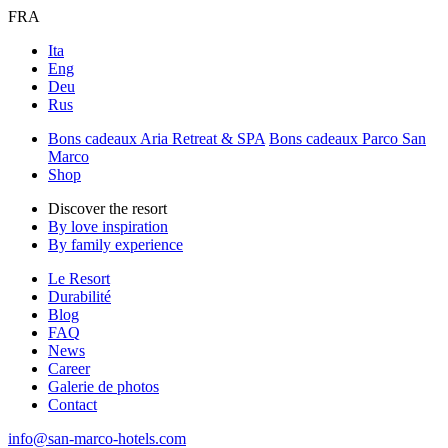
FRA
Ita
Eng
Deu
Rus
Bons cadeaux Aria Retreat & SPA
Bons cadeaux Parco San
Marco
Shop
Discover the resort
By love inspiration
By family experience
Le Resort
Durabilité
Blog
FAQ
News
Career
Galerie de photos
Contact
info@san-marco-hotels.com