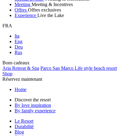
Meeting
Meeting & Incentives
Offres
Offres exclusives
Experience
Live the Lake
FRA
Ita
Eng
Deu
Rus
Bons cadeaux
Aria Retreat & Spa
Parco San Marco Life style beach resort
Shop
Réservez maintenant
Home
Discover the resort
By love inspiration
By family experience
Le Resort
Durabilité
Blog