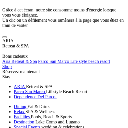
Grâce à cet écran, notre site consomme moins d'énergie lorsque
vous vous éloignez.
Un clic ou un défilement vous ramènera à la page que vous étiez en
train de visiter.
ARIA
Retreat & SPA
Bons cadeaux
Aria Retreat & Spa
Parco San Marco Life style beach resort
Shop
Réservez maintenant
Stay
ARIA
Retreat & SPA
Parco San Marco
Lifestyle Beach Resort
Dependence Del Parco
Dining
Eat & Drink
Relax
SPA & Wellness
Facilities
Pools, Beach & Sports
Destination
Lake Como and Lugano
Special Events
wedding & celebrations