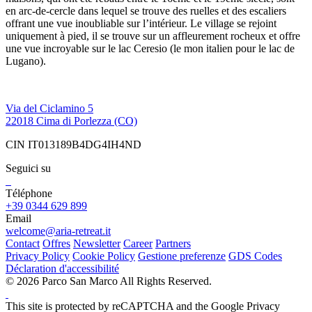
en arc-de-cercle dans lequel se trouve des ruelles et des escaliers
offrant une vue inoubliable sur l’intérieur. Le village se rejoint
uniquement à pied, il se trouve sur un affleurement rocheux et offre
une vue incroyable sur le lac Ceresio (le mon italien pour le lac de
Lugano).
Via del Ciclamino 5
22018 Cima di Porlezza (CO)
CIN IT013189B4DG4IH4ND
Seguici su
Téléphone
+39 0344 629 899
Email
welcome@aria-retreat.it
Contact
Offres
Newsletter
Career
Partners
Privacy Policy
Cookie Policy
Gestione preferenze
GDS Codes
Déclaration d'accessibilité
© 2026 Parco San Marco All Rights Reserved.
This site is protected by reCAPTCHA and the Google Privacy