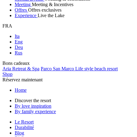
Meeting
Meeting & Incentives
Offres
Offres exclusives
Experience
Live the Lake
FRA
Ita
Eng
Deu
Rus
Bons cadeaux
Aria Retreat & Spa
Parco San Marco Life style beach resort
Shop
Réservez maintenant
Home
Discover the resort
By love inspiration
By family experience
Le Resort
Durabilité
Blog