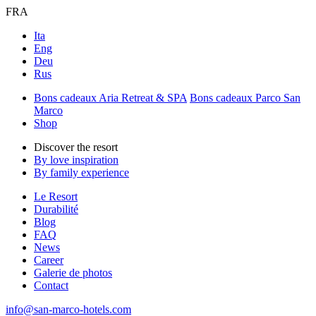
FRA
Ita
Eng
Deu
Rus
Bons cadeaux Aria Retreat & SPA
Bons cadeaux Parco San
Marco
Shop
Discover the resort
By love inspiration
By family experience
Le Resort
Durabilité
Blog
FAQ
News
Career
Galerie de photos
Contact
info@san-marco-hotels.com