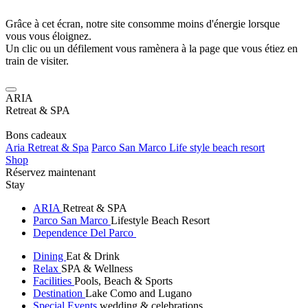
Grâce à cet écran, notre site consomme moins d'énergie lorsque
vous vous éloignez.
Un clic ou un défilement vous ramènera à la page que vous étiez en
train de visiter.
ARIA
Retreat & SPA
Bons cadeaux
Aria Retreat & Spa
Parco San Marco Life style beach resort
Shop
Réservez maintenant
Stay
ARIA
Retreat & SPA
Parco San Marco
Lifestyle Beach Resort
Dependence Del Parco
Dining
Eat & Drink
Relax
SPA & Wellness
Facilities
Pools, Beach & Sports
Destination
Lake Como and Lugano
Special Events
wedding & celebrations