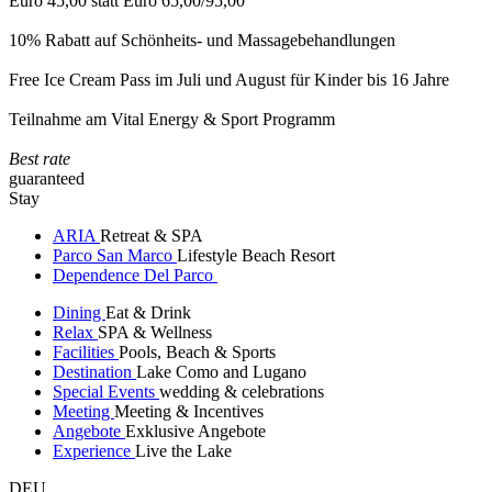
Euro 45,00 statt Euro 65,00/95,00
10% Rabatt auf Schönheits- und Massagebehandlungen
Free Ice Cream Pass im Juli und August für Kinder bis 16 Jahre
Teilnahme am Vital Energy & Sport Programm
Best rate
guaranteed
Stay
ARIA
Retreat & SPA
Parco San Marco
Lifestyle Beach Resort
Dependence Del Parco
Dining
Eat & Drink
Relax
SPA & Wellness
Facilities
Pools, Beach & Sports
Destination
Lake Como and Lugano
Special Events
wedding & celebrations
Meeting
Meeting & Incentives
Angebote
Exklusive Angebote
Experience
Live the Lake
DEU