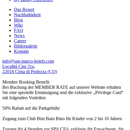
Das Resort
Nachhaltigkeit
Blog
Wiki
FAQ
News
Career
Bildergalerie
Kontakt
info@san-marco-hotels.com
Localitá Cini 31a,
22018 Cima di Porlezza (CO)
Member Booking Benefit
Bei Buchung der MEMBER RATE auf unserer Website erhalten
Sie eine spezielle Ermässigung und die exklusive „Privilege Card“
mit folgenden Vorteilen:
50% Rabatt auf die Parkgebühr
Zugang zum Club Bim Bam Bino für Kinder von 2 bis 16 Jahren
Zugang für 4 Stunden zur SPA CEò, exklusiv für Erwachsene, für