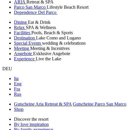
ARIA
Retreat & SPA
Parco San Marco
Lifestyle Beach Resort
Dependence Del Parco
Dining
Eat & Drink
Relax
SPA & Wellness
Facilities
Pools, Beach & Sports
Destination
Lake Como and Lugano
Special Events
wedding & celebrations
Meeting
Meeting & Incentives
Angebote
Exklusive Angebote
Experience
Live the Lake
DEU
Ita
Eng
Fra
Rus
Gutscheine Aria Retreat & SPA
Gutscheine Parco San Marco
Shop
Discover the resort
By love inspiration
By family experience