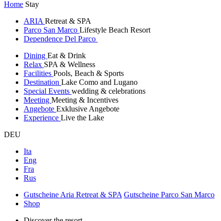
Home
Stay
ARIA
Retreat & SPA
Parco San Marco
Lifestyle Beach Resort
Dependence Del Parco
Dining
Eat & Drink
Relax
SPA & Wellness
Facilities
Pools, Beach & Sports
Destination
Lake Como and Lugano
Special Events
wedding & celebrations
Meeting
Meeting & Incentives
Angebote
Exklusive Angebote
Experience
Live the Lake
DEU
Ita
Eng
Fra
Rus
Gutscheine Aria Retreat & SPA
Gutscheine Parco San Marco
Shop
Discover the resort