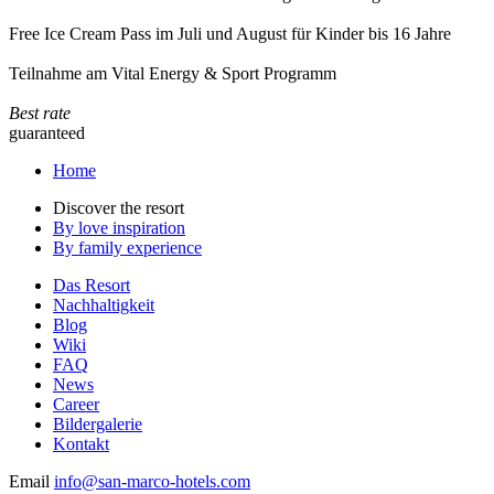
Free Ice Cream Pass im Juli und August für Kinder bis 16 Jahre
Teilnahme am Vital Energy & Sport Programm
Best rate
guaranteed
Home
Discover the resort
By love inspiration
By family experience
Das Resort
Nachhaltigkeit
Blog
Wiki
FAQ
News
Career
Bildergalerie
Kontakt
Email
info@san-marco-hotels.com