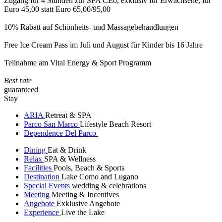
Zugang für 4 Stunden zur SPA CEò, exklusiv für Erwachsene, für
Euro 45,00 statt Euro 65,00/95,00
10% Rabatt auf Schönheits- und Massagebehandlungen
Free Ice Cream Pass im Juli und August für Kinder bis 16 Jahre
Teilnahme am Vital Energy & Sport Programm
Best rate
guaranteed
Stay
ARIA
Retreat & SPA
Parco San Marco
Lifestyle Beach Resort
Dependence Del Parco
Dining
Eat & Drink
Relax
SPA & Wellness
Facilities
Pools, Beach & Sports
Destination
Lake Como and Lugano
Special Events
wedding & celebrations
Meeting
Meeting & Incentives
Angebote
Exklusive Angebote
Experience
Live the Lake