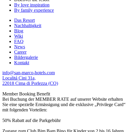
By love inspiration
By family experience
Das Resort
Nachhaltigkeit
Blog
Wiki
FAQ
News
Career
Bildergalerie
Kontakt
info@san-marco-hotels.com
Localitá Cini 31a,
22018 Cima di Porlezza (CO)
Member Booking Benefit
Bei Buchung der MEMBER RATE auf unserer Website erhalten
Sie eine spezielle Ermässigung und die exklusive „Privilege Card“
mit folgenden Vorteilen:
50% Rabatt auf die Parkgebühr
Zugang zum Club Bim Bam Bino für Kinder von 2 bis 16 Jahren