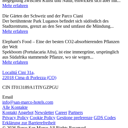
Begegnung zwischen Kunst und Natur, entwickelt sich aber mit...
Mehr erfahren
Die Gärten der Schweiz und der Parco Ciani
Der berühmteste Park Luganos befindet sich südöstlich des
Stadtzentrums, grenzt an den See und umfasst die Mündung...
Mehr erfahren
Elephant's Food – Eine der besten CO2-absorbierenden Pflanzen
der Welt
Spekboom (Portulacaria Afra), ist eine immergrüne, ursprünglich
aus Südafrika stammende Pflanze, wo sie wegen...
Mehr erfahren
Localitá Cini 31a,
22018 Cima di Porlezza (CO)
CIN IT013189A1TIYGZPGU
Email
info@san-marco-hotels.com
Alle Kontakte
Kontakt
Angebot
Newsletter
Career
Partners
Privacy Policy
Cookie Policy
Gestione preferenze
GDS Codes
Erklärung zur Barrierefreiheit
© 2026 Parco San Marco All Rights Reserved.