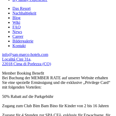
Das Resort
Nachhaltigkeit
Blog
Wiki
FAQ
News
Career
Bildergalerie
Kontakt
info@san-marco-hotels.com
Localitá Cini 31a,
22018 Cima di Porlezza (CO)
Member Booking Benefit
Bei Buchung der MEMBER RATE auf unserer Website erhalten
Sie eine spezielle Ermässigung und die exklusive „Privilege Card“
mit folgenden Vorteilen:
50% Rabatt auf die Parkgebühr
Zugang zum Club Bim Bam Bino für Kinder von 2 bis 16 Jahren
Zugang für 4 Stunden zur SPA CEò, exklusiv für Erwachsene, für