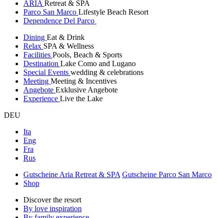
ARIA
Retreat & SPA
Parco San Marco
Lifestyle Beach Resort
Dependence Del Parco
Dining
Eat & Drink
Relax
SPA & Wellness
Facilities
Pools, Beach & Sports
Destination
Lake Como and Lugano
Special Events
wedding & celebrations
Meeting
Meeting & Incentives
Angebote
Exklusive Angebote
Experience
Live the Lake
DEU
Ita
Eng
Fra
Rus
Gutscheine Aria Retreat & SPA
Gutscheine Parco San Marco
Shop
Discover the resort
By love inspiration
By family experience