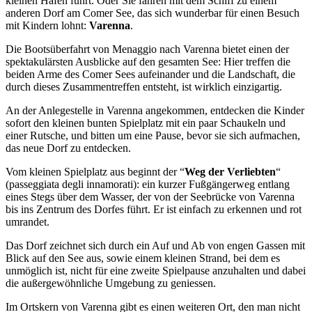
kleinen Hafen führt. Oder Sie fahren mit dem Schiff zu einem
anderen Dorf am Comer See, das sich wunderbar für einen Besuch
mit Kindern lohnt:
Varenna
.
Die Bootsüberfahrt von Menaggio nach Varenna bietet einen der
spektakulärsten Ausblicke auf den gesamten See: Hier treffen die
beiden Arme des Comer Sees aufeinander und die Landschaft, die
durch dieses Zusammentreffen entsteht, ist wirklich einzigartig.
An der Anlegestelle in Varenna angekommen, entdecken die Kinder
sofort den kleinen bunten Spielplatz mit ein paar Schaukeln und
einer Rutsche, und bitten um eine Pause, bevor sie sich aufmachen,
das neue Dorf zu entdecken.
Vom kleinen Spielplatz aus beginnt der “
Weg der Verliebten
“
(passeggiata degli innamorati): ein kurzer Fußgängerweg entlang
eines Stegs über dem Wasser, der von der Seebrücke von Varenna
bis ins Zentrum des Dorfes führt. Er ist einfach zu erkennen und rot
umrandet.
Das Dorf zeichnet sich durch ein Auf und Ab von engen Gassen mit
Blick auf den See aus, sowie einem kleinen Strand, bei dem es
unmöglich ist, nicht für eine zweite Spielpause anzuhalten und dabei
die außergewöhnliche Umgebung zu geniessen.
Im Ortskern von Varenna gibt es einen weiteren Ort, den man nicht