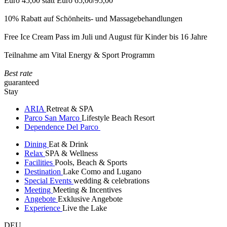
Euro 45,00 statt Euro 65,00/95,00
10% Rabatt auf Schönheits- und Massagebehandlungen
Free Ice Cream Pass im Juli und August für Kinder bis 16 Jahre
Teilnahme am Vital Energy & Sport Programm
Best rate
guaranteed
Stay
ARIA
Retreat & SPA
Parco San Marco
Lifestyle Beach Resort
Dependence Del Parco
Dining
Eat & Drink
Relax
SPA & Wellness
Facilities
Pools, Beach & Sports
Destination
Lake Como and Lugano
Special Events
wedding & celebrations
Meeting
Meeting & Incentives
Angebote
Exklusive Angebote
Experience
Live the Lake
DEU