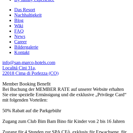
Das Resort
Nachhaltigkeit
Blog
Wiki
FAQ
News
Career
Bildergalerie
Kontakt
info@san-marco-hotels.com
Localitá Cini 31a,
22018 Cima di Porlezza (CO)
Member Booking Benefit
Bei Buchung der MEMBER RATE auf unserer Website erhalten
Sie eine spezielle Ermässigung und die exklusive „Privilege Card“
mit folgenden Vorteilen:
50% Rabatt auf die Parkgebühr
Zugang zum Club Bim Bam Bino für Kinder von 2 bis 16 Jahren
Zugang für 4 Stunden zur SPA CEò, exklusiv für Erwachsene, für