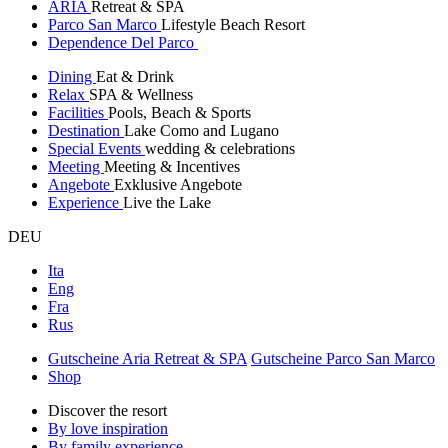
ARIA
Retreat & SPA
Parco San Marco
Lifestyle Beach Resort
Dependence Del Parco
Dining
Eat & Drink
Relax
SPA & Wellness
Facilities
Pools, Beach & Sports
Destination
Lake Como and Lugano
Special Events
wedding & celebrations
Meeting
Meeting & Incentives
Angebote
Exklusive Angebote
Experience
Live the Lake
DEU
Ita
Eng
Fra
Rus
Gutscheine Aria Retreat & SPA
Gutscheine Parco San Marco
Shop
Discover the resort
By love inspiration
By family experience