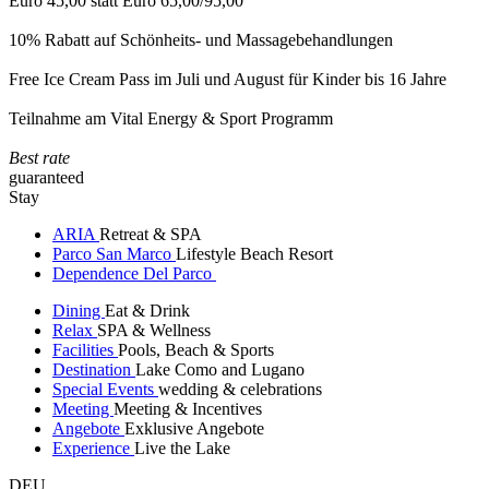
Euro 45,00 statt Euro 65,00/95,00
10% Rabatt auf Schönheits- und Massagebehandlungen
Free Ice Cream Pass im Juli und August für Kinder bis 16 Jahre
Teilnahme am Vital Energy & Sport Programm
Best rate
guaranteed
Stay
ARIA
Retreat & SPA
Parco San Marco
Lifestyle Beach Resort
Dependence Del Parco
Dining
Eat & Drink
Relax
SPA & Wellness
Facilities
Pools, Beach & Sports
Destination
Lake Como and Lugano
Special Events
wedding & celebrations
Meeting
Meeting & Incentives
Angebote
Exklusive Angebote
Experience
Live the Lake
DEU