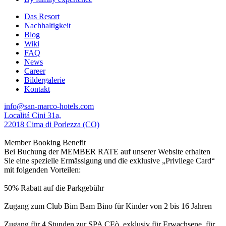
Das Resort
Nachhaltigkeit
Blog
Wiki
FAQ
News
Career
Bildergalerie
Kontakt
info@san-marco-hotels.com
Localitá Cini 31a,
22018 Cima di Porlezza (CO)
Member Booking Benefit
Bei Buchung der MEMBER RATE auf unserer Website erhalten
Sie eine spezielle Ermässigung und die exklusive „Privilege Card“
mit folgenden Vorteilen:
50% Rabatt auf die Parkgebühr
Zugang zum Club Bim Bam Bino für Kinder von 2 bis 16 Jahren
Zugang für 4 Stunden zur SPA CEò, exklusiv für Erwachsene, für