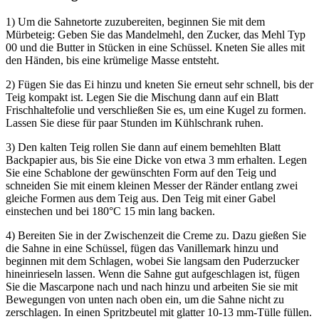
1) Um die Sahnetorte zuzubereiten, beginnen Sie mit dem
Mürbeteig: Geben Sie das Mandelmehl, den Zucker, das Mehl Typ
00 und die Butter in Stücken in eine Schüssel. Kneten Sie alles mit
den Händen, bis eine krümelige Masse entsteht.
2) Fügen Sie das Ei hinzu und kneten Sie erneut sehr schnell, bis der
Teig kompakt ist. Legen Sie die Mischung dann auf ein Blatt
Frischhaltefolie und verschließen Sie es, um eine Kugel zu formen.
Lassen Sie diese für paar Stunden im Kühlschrank ruhen.
3) Den kalten Teig rollen Sie dann auf einem bemehlten Blatt
Backpapier aus, bis Sie eine Dicke von etwa 3 mm erhalten. Legen
Sie eine Schablone der gewünschten Form auf den Teig und
schneiden Sie mit einem kleinen Messer der Ränder entlang zwei
gleiche Formen aus dem Teig aus. Den Teig mit einer Gabel
einstechen und bei 180°C 15 min lang backen.
4) Bereiten Sie in der Zwischenzeit die Creme zu. Dazu gießen Sie
die Sahne in eine Schüssel, fügen das Vanillemark hinzu und
beginnen mit dem Schlagen, wobei Sie langsam den Puderzucker
hineinrieseln lassen. Wenn die Sahne gut aufgeschlagen ist, fügen
Sie die Mascarpone nach und nach hinzu und arbeiten Sie sie mit
Bewegungen von unten nach oben ein, um die Sahne nicht zu
zerschlagen. In einen Spritzbeutel mit glatter 10-13 mm-Tülle füllen.