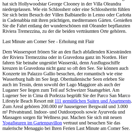
hat sich Hollywoodstar George Clooney in der Villa Oleandra
niedergelassen. Wie ein Schlossherr oder eine Schlossherrin fühlen
Sie sich beim Besuch der Villen Balbianello in Lenno oder Carlotta
in Cadenabbia mit ihren prächtigen, mediterranen Gärten. Genießen
Sie die Fahrt entlang der wunderschönen mit Oleander bepflanzten
Riviera Tremezzina, zu der die beiden verträumten Orte gehören.
Last Minute am Comer See - Erholung mit Flair
Dem Wassersport frönen Sie an den flach abfallenden Kiesstränden
der Riviera Tremezzina oder in Gravedona ganz im Norden. Hier
fahren Sie beinahe ungestört Wasserski, denn Ausflugsschiffe
kreuzen in Gravedona nicht ganz so oft den See. Sie können auch
Konzerte im Palazzo Gallio besuchen, der romantisch wie eine
Wasserburg halb im See liegt. Oberitalienische Seen erleben Sie
auch im Tessin, denn sowohl der Lago Maggiore als auch der
Luganer See liegen zum Teil auf Schweizer Staatsgebiet. Am
Lugener See in Cima di Porlezza begrüßt Sie der Parco San Marco
Lifestyle Beach Resort mit
111 gemütlichen Suiten und Apartments
.
Zum Areal gehören 200.000 m² hauseigener Bergwald und 3.000
m² Privatstrand. Indoor- und Outdoorpools sowie Ayurveda und
Massagen sorgen für Wellness pur. Machen Sie sich mit neuen
Yogafiguren im Gartenpavillon
vertraut und besuchen Sie das
malerische Menaggio bei Ihren Ferien Last Minute am Comer See.