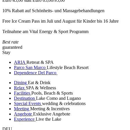
Euro 45,00 statt Euro 65,00/95,00
10% Rabatt auf Schönheits- und Massagebehandlungen
Free Ice Cream Pass im Juli und August für Kinder bis 16 Jahre
Teilnahme am Vital Energy & Sport Programm
Best rate
guaranteed
Stay
ARIA
Retreat & SPA
Parco San Marco
Lifestyle Beach Resort
Dependence Del Parco
Dining
Eat & Drink
Relax
SPA & Wellness
Facilities
Pools, Beach & Sports
Destination
Lake Como and Lugano
Special Events
wedding & celebrations
Meeting
Meeting & Incentives
Angebote
Exklusive Angebote
Experience
Live the Lake
DEU