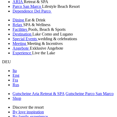
ARIA
Retreat & SPA
Parco San Marco
Lifestyle Beach Resort
Dependence Del Parco
Dining
Eat & Drink
Relax
SPA & Wellness
Facilities
Pools, Beach & Sports
Destination
Lake Como and Lugano
Special Events
wedding & celebrations
Meeting
Meeting & Incentives
Angebote
Exklusive Angebote
Experience
Live the Lake
DEU
Ita
Eng
Fra
Rus
Gutscheine Aria Retreat & SPA
Gutscheine Parco San Marco
Shop
Discover the resort
By love inspiration
By family experience