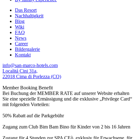
Das Resort
Nachhaltigkeit
Blog
Wiki
FAQ
News
Career
Bildergalerie
Kontakt
info@san-marco-hotels.com
Localitá Cini 31a,
22018 Cima di Porlezza (CO)
Member Booking Benefit
Bei Buchung der MEMBER RATE auf unserer Website erhalten
Sie eine spezielle Ermässigung und die exklusive „Privilege Card“
mit folgenden Vorteilen:
50% Rabatt auf die Parkgebühr
Zugang zum Club Bim Bam Bino für Kinder von 2 bis 16 Jahren
Zugang für 4 Stunden zur SPA CEò, exklusiv für Erwachsene, für