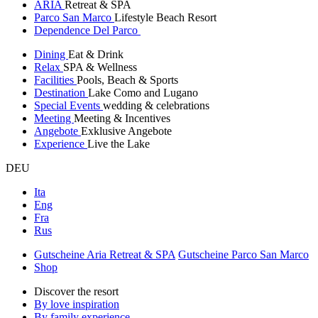
ARIA
Retreat & SPA
Parco San Marco
Lifestyle Beach Resort
Dependence Del Parco
Dining
Eat & Drink
Relax
SPA & Wellness
Facilities
Pools, Beach & Sports
Destination
Lake Como and Lugano
Special Events
wedding & celebrations
Meeting
Meeting & Incentives
Angebote
Exklusive Angebote
Experience
Live the Lake
DEU
Ita
Eng
Fra
Rus
Gutscheine Aria Retreat & SPA
Gutscheine Parco San Marco
Shop
Discover the resort
By love inspiration
By family experience