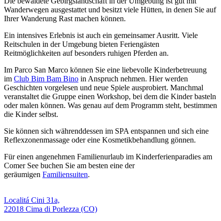
Die bewaldete Gebirgslandschaft in der Umgebung ist gut mit
Wanderwegen ausgestattet und besitzt viele Hütten, in denen Sie auf
Ihrer Wanderung Rast machen können.
Ein intensives Erlebnis ist auch ein gemeinsamer Ausritt. Viele
Reitschulen in der Umgebung bieten Feriengästen
Reitmöglichkeiten auf besonders ruhigen Pferden an.
Im Parco San Marco können Sie eine liebevolle Kinderbetreuung
im
Club Bim Bam Bino
in Anspruch nehmen. Hier werden
Geschichten vorgelesen und neue Spiele ausprobiert. Manchmal
veranstaltet die Gruppe einen Workshop, bei dem die Kinder basteln
oder malen können. Was genau auf dem Programm steht, bestimmen
die Kinder selbst.
Sie können sich währenddessen im SPA entspannen und sich eine
Reflexzonenmassage oder eine Kosmetikbehandlung gönnen.
Für einen angenehmen Familienurlaub im Kinderferienparadies am
Comer See buchen Sie am besten eine der
geräumigen
Familiensuiten
.
Localitá Cini 31a,
22018 Cima di Porlezza (CO)