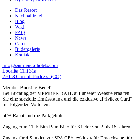
Das Resort
Nachhaltigkeit
Blog
Wiki
FAQ
News
Career
Bildergalerie
Kontakt
info@san-marco-hotels.com
Localitá Cini 31a,
22018 Cima di Porlezza (CO)
Member Booking Benefit
Bei Buchung der MEMBER RATE auf unserer Website erhalten
Sie eine spezielle Ermässigung und die exklusive „Privilege Card“
mit folgenden Vorteilen:
50% Rabatt auf die Parkgebühr
Zugang zum Club Bim Bam Bino für Kinder von 2 bis 16 Jahren
Zugang für 4 Stunden zur SPA CEò, exklusiv für Erwachsene, für