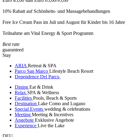
Euro 45,00 statt Euro 65,00/95,00
10% Rabatt auf Schönheits- und Massagebehandlungen
Free Ice Cream Pass im Juli und August für Kinder bis 16 Jahre
Teilnahme am Vital Energy & Sport Programm
Best rate
guaranteed
Stay
ARIA
Retreat & SPA
Parco San Marco
Lifestyle Beach Resort
Dependence Del Parco
Dining
Eat & Drink
Relax
SPA & Wellness
Facilities
Pools, Beach & Sports
Destination
Lake Como and Lugano
Special Events
wedding & celebrations
Meeting
Meeting & Incentives
Angebote
Exklusive Angebote
Experience
Live the Lake
DEU