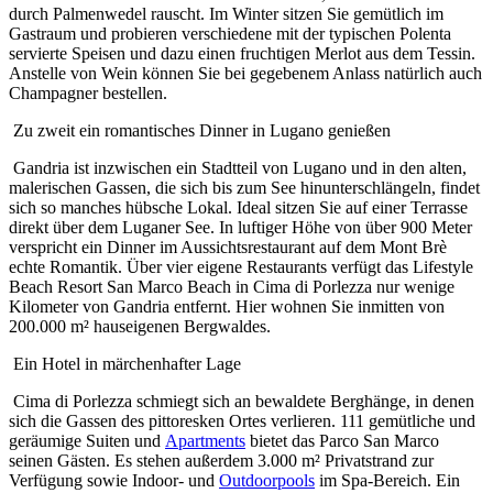
durch Palmenwedel rauscht. Im Winter sitzen Sie gemütlich im
Gastraum und probieren verschiedene mit der typischen Polenta
servierte Speisen und dazu einen fruchtigen Merlot aus dem Tessin.
Anstelle von Wein können Sie bei gegebenem Anlass natürlich auch
Champagner bestellen.
Zu zweit ein romantisches Dinner in Lugano genießen
Gandria ist inzwischen ein Stadtteil von Lugano und in den alten,
malerischen Gassen, die sich bis zum See hinunterschlängeln, findet
sich so manches hübsche Lokal. Ideal sitzen Sie auf einer Terrasse
direkt über dem Luganer See. In luftiger Höhe von über 900 Meter
verspricht ein Dinner im Aussichtsrestaurant auf dem Mont Brè
echte Romantik. Über vier eigene Restaurants verfügt das Lifestyle
Beach Resort San Marco Beach in Cima di Porlezza nur wenige
Kilometer von Gandria entfernt. Hier wohnen Sie inmitten von
200.000 m² hauseigenen Bergwaldes.
Ein Hotel in märchenhafter Lage
Cima di Porlezza schmiegt sich an bewaldete Berghänge, in denen
sich die Gassen des pittoresken Ortes verlieren. 111 gemütliche und
geräumige Suiten und
Apartments
bietet das Parco San Marco
seinen Gästen. Es stehen außerdem 3.000 m² Privatstrand zur
Verfügung sowie Indoor- und
Outdoorpools
im Spa-Bereich. Ein