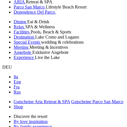
ARIA
Retreat & SPA
Parco San Marco
Lifestyle Beach Resort
Dependence Del Parco
Dining
Eat & Drink
Relax
SPA & Wellness
Facilities
Pools, Beach & Sports
Destination
Lake Como and Lugano
Special Events
wedding & celebrations
Meeting
Meeting & Incentives
Angebote
Exklusive Angebote
Experience
Live the Lake
DEU
Ita
Eng
Fra
Rus
Gutscheine Aria Retreat & SPA
Gutscheine Parco San Marco
Shop
Discover the resort
By love inspiration
By family experience