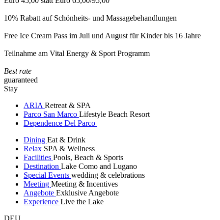
Euro 45,00 statt Euro 65,00/95,00
10% Rabatt auf Schönheits- und Massagebehandlungen
Free Ice Cream Pass im Juli und August für Kinder bis 16 Jahre
Teilnahme am Vital Energy & Sport Programm
Best rate
guaranteed
Stay
ARIA
Retreat & SPA
Parco San Marco
Lifestyle Beach Resort
Dependence Del Parco
Dining
Eat & Drink
Relax
SPA & Wellness
Facilities
Pools, Beach & Sports
Destination
Lake Como and Lugano
Special Events
wedding & celebrations
Meeting
Meeting & Incentives
Angebote
Exklusive Angebote
Experience
Live the Lake
DEU