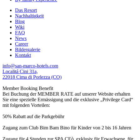
Das Resort
Nachhaltigkeit
Blog
Wiki
FAQ
News
Career
Bildergalerie
Kontakt
info@san-marco-hotels.com
Localitá Cini 31a,
22018 Cima di Porlezza (CO)
Member Booking Benefit
Bei Buchung der MEMBER RATE auf unserer Website erhalten
Sie eine spezielle Ermässigung und die exklusive „Privilege Card“
mit folgenden Vorteilen:
50% Rabatt auf die Parkgebühr
Zugang zum Club Bim Bam Bino für Kinder von 2 bis 16 Jahren
Zugang für 4 Stunden zur SPA CEò, exklusiv für Erwachsene, für