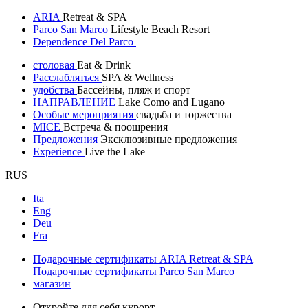
ARIA
Retreat & SPA
Parco San Marco
Lifestyle Beach Resort
Dependence Del Parco
столовая
Eat & Drink
Расслабляться
SPA & Wellness
удобства
Бассейны, пляж и спорт
НАПРАВЛЕНИЕ
Lake Como and Lugano
Особые мероприятия
свадьба и торжества
MICE
Встреча & поощрения
Предложения
Эксклюзивные предложения
Experience
Live the Lake
RUS
Ita
Eng
Deu
Fra
Подарочные сертификаты ARIA Retreat & SPA
Подарочные сертификаты Parco San Marco
магазин
Откройте для себя курорт