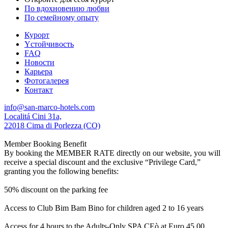
По вдохновению любви
По семейному опыту
Курорт
Yстойчивость
FAQ
Новости
Карьера
Фотогалерея
Контакт
info@san-marco-hotels.com
Localitá Cini 31a,
22018 Cima di Porlezza (CO)
Member Booking Benefit
By booking the MEMBER RATE directly on our website, you will
receive a special discount and the exclusive “Privilege Card,”
granting you the following benefits:
50% discount on the parking fee
Access to Club Bim Bam Bino for children aged 2 to 16 years
Access for 4 hours to the Adults-Only SPA CEò at Euro 45,00