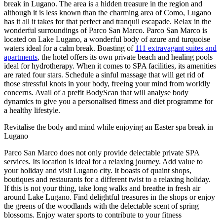
break in Lugano. The area is a hidden treasure in the region and
although it is less known than the charming area of Como, Lugano
has it all it takes for that perfect and tranquil escapade. Relax in the
wonderful surroundings of Parco San Marco. Parco San Marco is
located on Lake Lugano, a wonderful body of azure and turquoise
waters ideal for a calm break. Boasting of
111 extravagant suites and
apartments
, the hotel offers its own private beach and healing pools
ideal for hydrotherapy. When it comes to SPA facilities, its amenities
are rated four stars. Schedule a sinful massage that will get rid of
those stressful knots in your body, freeing your mind from worldly
concerns. Avail of a prefit BodyScan that will analyse body
dynamics to give you a personalised fitness and diet programme for
a healthy lifestyle.
Revitalise the body and mind while enjoying an Easter spa break in
Lugano
Parco San Marco does not only provide delectable private SPA
services. Its location is ideal for a relaxing journey. Add value to
your holiday and visit Lugano city. It boasts of quaint shops,
boutiques and restaurants for a different twist to a relaxing holiday.
If this is not your thing, take long walks and breathe in fresh air
around Lake Lugano. Find delightful treasures in the shops or enjoy
the greens of the woodlands with the delectable scent of spring
blossoms. Enjoy water sports to contribute to your fitness