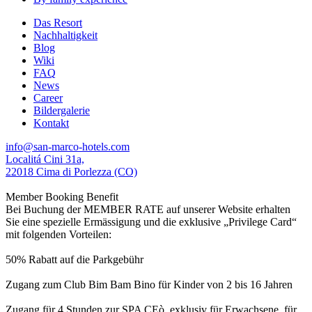
Das Resort
Nachhaltigkeit
Blog
Wiki
FAQ
News
Career
Bildergalerie
Kontakt
info@san-marco-hotels.com
Localitá Cini 31a,
22018 Cima di Porlezza (CO)
Member Booking Benefit
Bei Buchung der MEMBER RATE auf unserer Website erhalten
Sie eine spezielle Ermässigung und die exklusive „Privilege Card“
mit folgenden Vorteilen:
50% Rabatt auf die Parkgebühr
Zugang zum Club Bim Bam Bino für Kinder von 2 bis 16 Jahren
Zugang für 4 Stunden zur SPA CEò, exklusiv für Erwachsene, für