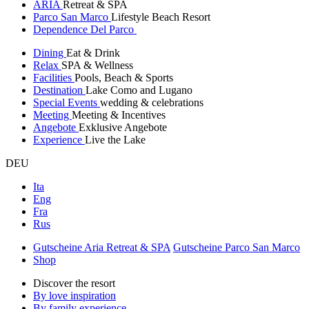
ARIA
Retreat & SPA
Parco San Marco
Lifestyle Beach Resort
Dependence Del Parco
Dining
Eat & Drink
Relax
SPA & Wellness
Facilities
Pools, Beach & Sports
Destination
Lake Como and Lugano
Special Events
wedding & celebrations
Meeting
Meeting & Incentives
Angebote
Exklusive Angebote
Experience
Live the Lake
DEU
Ita
Eng
Fra
Rus
Gutscheine Aria Retreat & SPA
Gutscheine Parco San Marco
Shop
Discover the resort
By love inspiration
By family experience