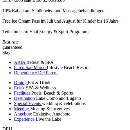
Euro 45,00 statt Euro 65,00/95,00
10% Rabatt auf Schönheits- und Massagebehandlungen
Free Ice Cream Pass im Juli und August für Kinder bis 16 Jahre
Teilnahme am Vital Energy & Sport Programm
Best rate
guaranteed
Stay
ARIA
Retreat & SPA
Parco San Marco
Lifestyle Beach Resort
Dependence Del Parco
Dining
Eat & Drink
Relax
SPA & Wellness
Facilities
Pools, Beach & Sports
Destination
Lake Como and Lugano
Special Events
wedding & celebrations
Meeting
Meeting & Incentives
Angebote
Exklusive Angebote
Experience
Live the Lake
DEU