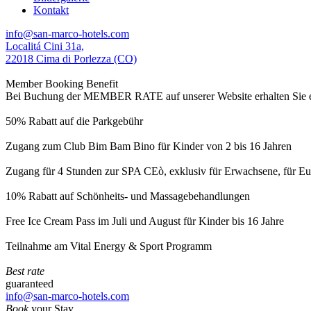
Kontakt
info@san-marco-hotels.com
Localitá Cini 31a,
22018 Cima di Porlezza (CO)
Member Booking Benefit
Bei Buchung der MEMBER RATE auf unserer Website erhalten Sie eine
50% Rabatt auf die Parkgebühr
Zugang zum Club Bim Bam Bino für Kinder von 2 bis 16 Jahren
Zugang für 4 Stunden zur SPA CEò, exklusiv für Erwachsene, für Eur
10% Rabatt auf Schönheits- und Massagebehandlungen
Free Ice Cream Pass im Juli und August für Kinder bis 16 Jahre
Teilnahme am Vital Energy & Sport Programm
Best rate
guaranteed
info@san-marco-hotels.com
Book
your Stay