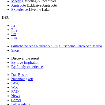
Meeting
Meeting & Incentives
Angebote
Exklusive Angebote
Experience
Live the Lake
DEU
Ita
Eng
Fra
Rus
Gutscheine Aria Retreat & SPA
Gutscheine Parco San Marco
Shop
Discover the resort
By love inspiration
By family experience
Das Resort
Nachhaltigkeit
Blog
Wiki
FAQ
News
Career
Bildergalerie