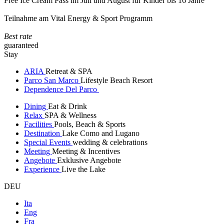
Free Ice Cream Pass im Juli und August für Kinder bis 16 Jahre
Teilnahme am Vital Energy & Sport Programm
Best rate
guaranteed
Stay
ARIA
Retreat & SPA
Parco San Marco
Lifestyle Beach Resort
Dependence Del Parco
Dining
Eat & Drink
Relax
SPA & Wellness
Facilities
Pools, Beach & Sports
Destination
Lake Como and Lugano
Special Events
wedding & celebrations
Meeting
Meeting & Incentives
Angebote
Exklusive Angebote
Experience
Live the Lake
DEU
Ita
Eng
Fra