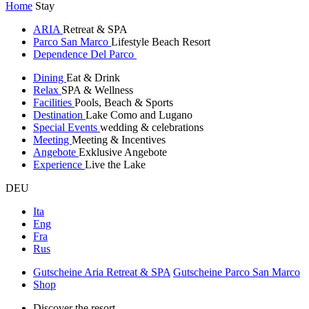
Home
Stay
ARIA
Retreat & SPA
Parco San Marco
Lifestyle Beach Resort
Dependence Del Parco
Dining
Eat & Drink
Relax
SPA & Wellness
Facilities
Pools, Beach & Sports
Destination
Lake Como and Lugano
Special Events
wedding & celebrations
Meeting
Meeting & Incentives
Angebote
Exklusive Angebote
Experience
Live the Lake
DEU
Ita
Eng
Fra
Rus
Gutscheine Aria Retreat & SPA
Gutscheine Parco San Marco
Shop
Discover the resort