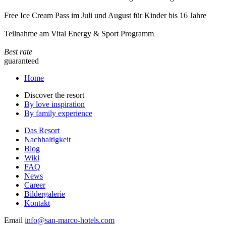
Free Ice Cream Pass im Juli und August für Kinder bis 16 Jahre
Teilnahme am Vital Energy & Sport Programm
Best rate
guaranteed
Home
Discover the resort
By love inspiration
By family experience
Das Resort
Nachhaltigkeit
Blog
Wiki
FAQ
News
Career
Bildergalerie
Kontakt
Email
info@san-marco-hotels.com