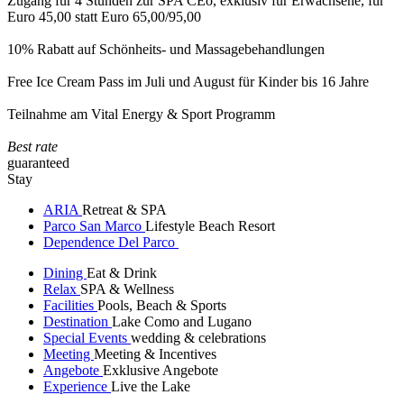
Zugang für 4 Stunden zur SPA CEò, exklusiv für Erwachsene, für
Euro 45,00 statt Euro 65,00/95,00
10% Rabatt auf Schönheits- und Massagebehandlungen
Free Ice Cream Pass im Juli und August für Kinder bis 16 Jahre
Teilnahme am Vital Energy & Sport Programm
Best rate
guaranteed
Stay
ARIA
Retreat & SPA
Parco San Marco
Lifestyle Beach Resort
Dependence Del Parco
Dining
Eat & Drink
Relax
SPA & Wellness
Facilities
Pools, Beach & Sports
Destination
Lake Como and Lugano
Special Events
wedding & celebrations
Meeting
Meeting & Incentives
Angebote
Exklusive Angebote
Experience
Live the Lake