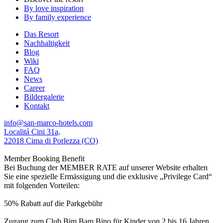
By love inspiration
By family experience
Das Resort
Nachhaltigkeit
Blog
Wiki
FAQ
News
Career
Bildergalerie
Kontakt
info@san-marco-hotels.com
Localitá Cini 31a,
22018 Cima di Porlezza (CO)
Member Booking Benefit
Bei Buchung der MEMBER RATE auf unserer Website erhalten
Sie eine spezielle Ermässigung und die exklusive „Privilege Card“
mit folgenden Vorteilen:
50% Rabatt auf die Parkgebühr
Zugang zum Club Bim Bam Bino für Kinder von 2 bis 16 Jahren