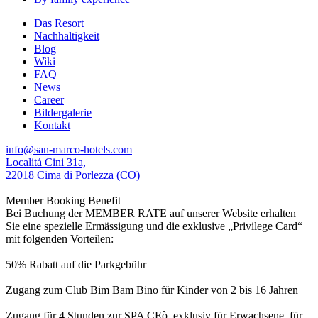
Das Resort
Nachhaltigkeit
Blog
Wiki
FAQ
News
Career
Bildergalerie
Kontakt
info@san-marco-hotels.com
Localitá Cini 31a,
22018 Cima di Porlezza (CO)
Member Booking Benefit
Bei Buchung der MEMBER RATE auf unserer Website erhalten
Sie eine spezielle Ermässigung und die exklusive „Privilege Card“
mit folgenden Vorteilen:
50% Rabatt auf die Parkgebühr
Zugang zum Club Bim Bam Bino für Kinder von 2 bis 16 Jahren
Zugang für 4 Stunden zur SPA CEò, exklusiv für Erwachsene, für