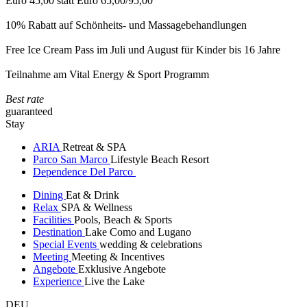
Euro 45,00 statt Euro 65,00/95,00
10% Rabatt auf Schönheits- und Massagebehandlungen
Free Ice Cream Pass im Juli und August für Kinder bis 16 Jahre
Teilnahme am Vital Energy & Sport Programm
Best rate
guaranteed
Stay
ARIA
Retreat & SPA
Parco San Marco
Lifestyle Beach Resort
Dependence Del Parco
Dining
Eat & Drink
Relax
SPA & Wellness
Facilities
Pools, Beach & Sports
Destination
Lake Como and Lugano
Special Events
wedding & celebrations
Meeting
Meeting & Incentives
Angebote
Exklusive Angebote
Experience
Live the Lake
DEU