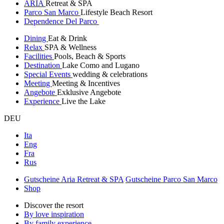
ARIA
Retreat & SPA
Parco San Marco
Lifestyle Beach Resort
Dependence Del Parco
Dining
Eat & Drink
Relax
SPA & Wellness
Facilities
Pools, Beach & Sports
Destination
Lake Como and Lugano
Special Events
wedding & celebrations
Meeting
Meeting & Incentives
Angebote
Exklusive Angebote
Experience
Live the Lake
DEU
Ita
Eng
Fra
Rus
Gutscheine Aria Retreat & SPA
Gutscheine Parco San Marco
Shop
Discover the resort
By love inspiration
By family experience