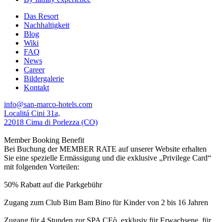
Das Resort
Nachhaltigkeit
Blog
Wiki
FAQ
News
Career
Bildergalerie
Kontakt
info@san-marco-hotels.com
Localitá Cini 31a,
22018 Cima di Porlezza (CO)
Member Booking Benefit
Bei Buchung der MEMBER RATE auf unserer Website erhalten
Sie eine spezielle Ermässigung und die exklusive „Privilege Card“
mit folgenden Vorteilen:
50% Rabatt auf die Parkgebühr
Zugang zum Club Bim Bam Bino für Kinder von 2 bis 16 Jahren
Zugang für 4 Stunden zur SPA CEò, exklusiv für Erwachsene, für