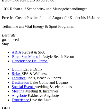
Euro 45,00 statt Euro 65,00/95,00
10% Rabatt auf Schönheits- und Massagebehandlungen
Free Ice Cream Pass im Juli und August für Kinder bis 16 Jahre
Teilnahme am Vital Energy & Sport Programm
Best rate
guaranteed
Stay
ARIA
Retreat & SPA
Parco San Marco
Lifestyle Beach Resort
Dependence Del Parco
Dining
Eat & Drink
Relax
SPA & Wellness
Facilities
Pools, Beach & Sports
Destination
Lake Como and Lugano
Special Events
wedding & celebrations
Meeting
Meeting & Incentives
Angebote
Exklusive Angebote
Experience
Live the Lake
DEU