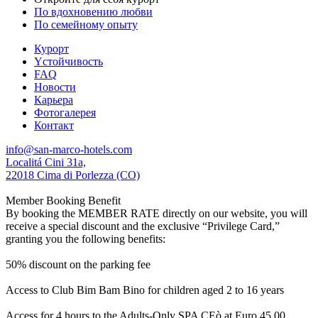
По вдохновению любви
По семейному опыту
Курорт
Yстойчивость
FAQ
Новости
Карьера
Фотогалерея
Контакт
info@san-marco-hotels.com
Localitá Cini 31a,
22018 Cima di Porlezza (CO)
Member Booking Benefit
By booking the MEMBER RATE directly on our website, you will
receive a special discount and the exclusive “Privilege Card,”
granting you the following benefits:
50% discount on the parking fee
Access to Club Bim Bam Bino for children aged 2 to 16 years
Access for 4 hours to the Adults-Only SPA CEò at Euro 45,00