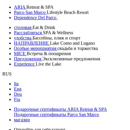
ARIA
Retreat & SPA
Parco San Marco
Lifestyle Beach Resort
Dependence Del Parco
столовая
Eat & Drink
Расслабляться
SPA & Wellness
удобства
Бассейны, пляж и спорт
НАПРАВЛЕНИЕ
Lake Como and Lugano
Особые мероприятия
свадьба и торжества
MICE
Встреча & поощрения
Предложения
Эксклюзивные предложения
Experience
Live the Lake
RUS
Ita
Eng
Deu
Fra
Подарочные сертификаты ARIA Retreat & SPA
Подарочные сертификаты Parco San Marco
магазин
Откройте для себя курорт