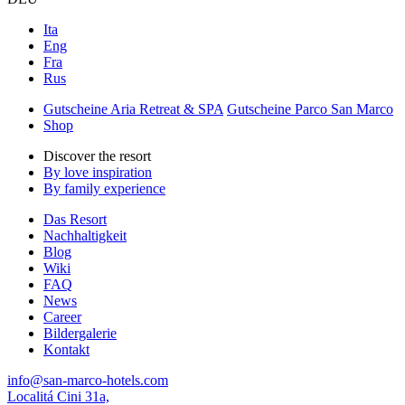
Ita
Eng
Fra
Rus
Gutscheine Aria Retreat & SPA
Gutscheine Parco San Marco
Shop
Discover the resort
By love inspiration
By family experience
Das Resort
Nachhaltigkeit
Blog
Wiki
FAQ
News
Career
Bildergalerie
Kontakt
info@san-marco-hotels.com
Localitá Cini 31a,