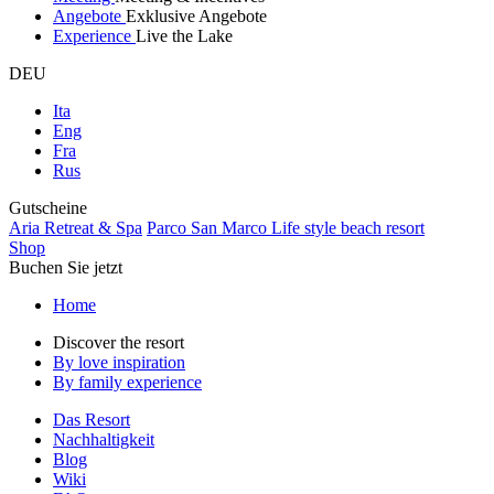
Angebote
Exklusive Angebote
Experience
Live the Lake
DEU
Ita
Eng
Fra
Rus
Gutscheine
Aria Retreat & Spa
Parco San Marco Life style beach resort
Shop
Buchen Sie jetzt
Home
Discover the resort
By love inspiration
By family experience
Das Resort
Nachhaltigkeit
Blog
Wiki