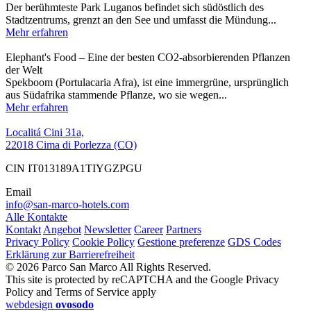
Der berühmteste Park Luganos befindet sich südöstlich des
Stadtzentrums, grenzt an den See und umfasst die Mündung...
Mehr erfahren
Elephant's Food – Eine der besten CO2-absorbierenden Pflanzen
der Welt
Spekboom (Portulacaria Afra), ist eine immergrüne, ursprünglich
aus Südafrika stammende Pflanze, wo sie wegen...
Mehr erfahren
Localitá Cini 31a,
22018 Cima di Porlezza (CO)
CIN IT013189A1TIYGZPGU
Email
info@san-marco-hotels.com
Alle Kontakte
Kontakt
Angebot
Newsletter
Career
Partners
Privacy Policy
Cookie Policy
Gestione preferenze
GDS Codes
Erklärung zur Barrierefreiheit
© 2026 Parco San Marco All Rights Reserved.
This site is protected by reCAPTCHA and the Google Privacy
Policy and Terms of Service apply
webdesign
ovosodo