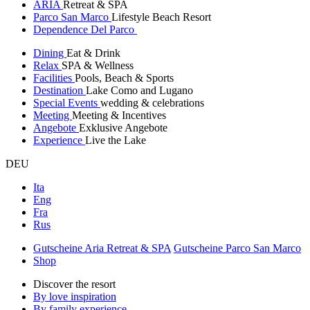
ARIA
Retreat & SPA
Parco San Marco
Lifestyle Beach Resort
Dependence Del Parco
Dining
Eat & Drink
Relax
SPA & Wellness
Facilities
Pools, Beach & Sports
Destination
Lake Como and Lugano
Special Events
wedding & celebrations
Meeting
Meeting & Incentives
Angebote
Exklusive Angebote
Experience
Live the Lake
DEU
Ita
Eng
Fra
Rus
Gutscheine Aria Retreat & SPA
Gutscheine Parco San Marco
Shop
Discover the resort
By love inspiration
By family experience