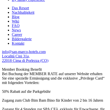
Das Resort
Nachhaltigkeit
Blog
Wiki
FAQ
News
Career
Bildergalerie
Kontakt
info@san-marco-hotels.com
Localitá Cini 31a,
22018 Cima di Porlezza (CO)
Member Booking Benefit
Bei Buchung der MEMBER RATE auf unserer Website erhalten
Sie eine spezielle Ermässigung und die exklusive „Privilege Card“
mit folgenden Vorteilen:
50% Rabatt auf die Parkgebühr
Zugang zum Club Bim Bam Bino für Kinder von 2 bis 16 Jahren
Zugang für 4 Stunden zur SPA CEò, exklusiv für Erwachsene, für