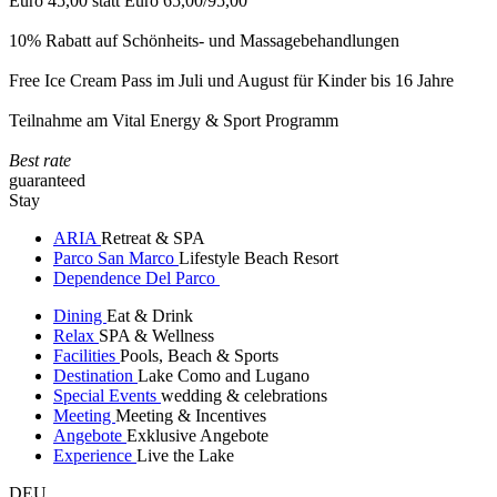
Euro 45,00 statt Euro 65,00/95,00
10% Rabatt auf Schönheits- und Massagebehandlungen
Free Ice Cream Pass im Juli und August für Kinder bis 16 Jahre
Teilnahme am Vital Energy & Sport Programm
Best rate
guaranteed
Stay
ARIA
Retreat & SPA
Parco San Marco
Lifestyle Beach Resort
Dependence Del Parco
Dining
Eat & Drink
Relax
SPA & Wellness
Facilities
Pools, Beach & Sports
Destination
Lake Como and Lugano
Special Events
wedding & celebrations
Meeting
Meeting & Incentives
Angebote
Exklusive Angebote
Experience
Live the Lake
DEU