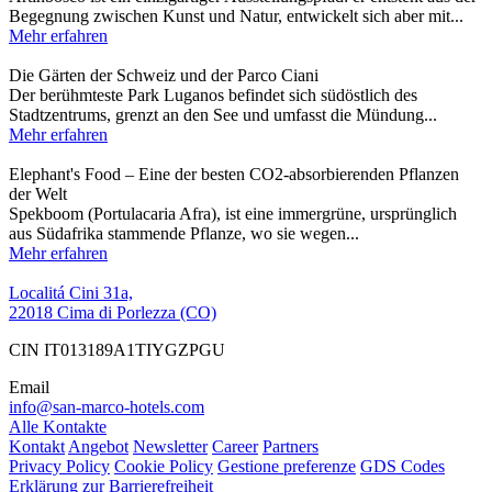
Begegnung zwischen Kunst und Natur, entwickelt sich aber mit...
Mehr erfahren
Die Gärten der Schweiz und der Parco Ciani
Der berühmteste Park Luganos befindet sich südöstlich des
Stadtzentrums, grenzt an den See und umfasst die Mündung...
Mehr erfahren
Elephant's Food – Eine der besten CO2-absorbierenden Pflanzen
der Welt
Spekboom (Portulacaria Afra), ist eine immergrüne, ursprünglich
aus Südafrika stammende Pflanze, wo sie wegen...
Mehr erfahren
Localitá Cini 31a,
22018 Cima di Porlezza (CO)
CIN IT013189A1TIYGZPGU
Email
info@san-marco-hotels.com
Alle Kontakte
Kontakt
Angebot
Newsletter
Career
Partners
Privacy Policy
Cookie Policy
Gestione preferenze
GDS Codes
Erklärung zur Barrierefreiheit