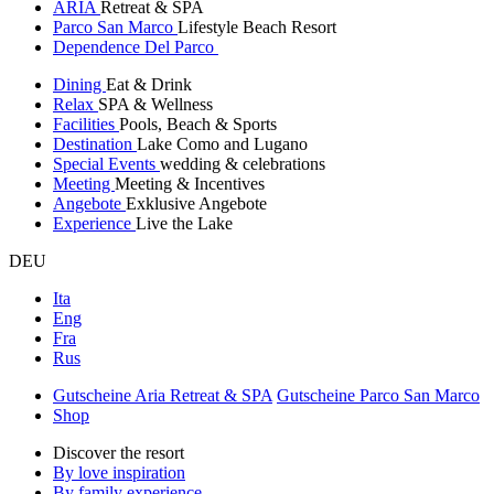
ARIA
Retreat & SPA
Parco San Marco
Lifestyle Beach Resort
Dependence Del Parco
Dining
Eat & Drink
Relax
SPA & Wellness
Facilities
Pools, Beach & Sports
Destination
Lake Como and Lugano
Special Events
wedding & celebrations
Meeting
Meeting & Incentives
Angebote
Exklusive Angebote
Experience
Live the Lake
DEU
Ita
Eng
Fra
Rus
Gutscheine Aria Retreat & SPA
Gutscheine Parco San Marco
Shop
Discover the resort
By love inspiration
By family experience