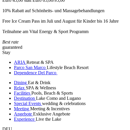
Euro 45,00 statt Euro 65,00/95,00
10% Rabatt auf Schönheits- und Massagebehandlungen
Free Ice Cream Pass im Juli und August für Kinder bis 16 Jahre
Teilnahme am Vital Energy & Sport Programm
Best rate
guaranteed
Stay
ARIA
Retreat & SPA
Parco San Marco
Lifestyle Beach Resort
Dependence Del Parco
Dining
Eat & Drink
Relax
SPA & Wellness
Facilities
Pools, Beach & Sports
Destination
Lake Como and Lugano
Special Events
wedding & celebrations
Meeting
Meeting & Incentives
Angebote
Exklusive Angebote
Experience
Live the Lake
DEU