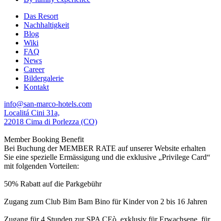
Das Resort
Nachhaltigkeit
Blog
Wiki
FAQ
News
Career
Bildergalerie
Kontakt
info@san-marco-hotels.com
Localitá Cini 31a,
22018 Cima di Porlezza (CO)
Member Booking Benefit
Bei Buchung der MEMBER RATE auf unserer Website erhalten
Sie eine spezielle Ermässigung und die exklusive „Privilege Card“
mit folgenden Vorteilen:
50% Rabatt auf die Parkgebühr
Zugang zum Club Bim Bam Bino für Kinder von 2 bis 16 Jahren
Zugang für 4 Stunden zur SPA CEò, exklusiv für Erwachsene, für