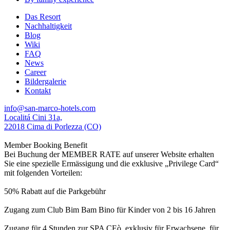
Das Resort
Nachhaltigkeit
Blog
Wiki
FAQ
News
Career
Bildergalerie
Kontakt
info@san-marco-hotels.com
Localitá Cini 31a,
22018 Cima di Porlezza (CO)
Member Booking Benefit
Bei Buchung der MEMBER RATE auf unserer Website erhalten
Sie eine spezielle Ermässigung und die exklusive „Privilege Card“
mit folgenden Vorteilen:
50% Rabatt auf die Parkgebühr
Zugang zum Club Bim Bam Bino für Kinder von 2 bis 16 Jahren
Zugang für 4 Stunden zur SPA CEò, exklusiv für Erwachsene, für