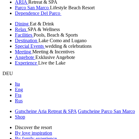
ARIA
Retreat & SPA
Parco San Marco
Lifestyle Beach Resort
Dependence Del Parco
Dining
Eat & Drink
Relax
SPA & Wellness
Facilities
Pools, Beach & Sports
Destination
Lake Como and Lugano
Special Events
wedding & celebrations
Meeting
Meeting & Incentives
Angebote
Exklusive Angebote
Experience
Live the Lake
DEU
Ita
Eng
Fra
Rus
Gutscheine Aria Retreat & SPA
Gutscheine Parco San Marco
Shop
Discover the resort
By love inspiration
By family experience