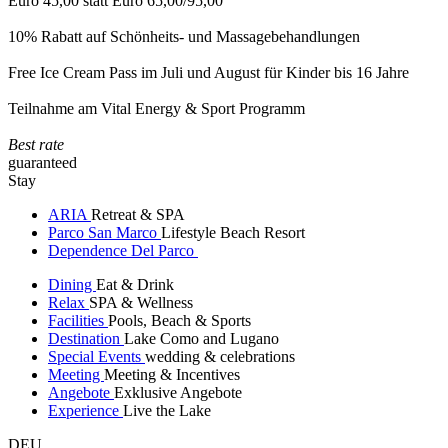
Euro 45,00 statt Euro 65,00/95,00
10% Rabatt auf Schönheits- und Massagebehandlungen
Free Ice Cream Pass im Juli und August für Kinder bis 16 Jahre
Teilnahme am Vital Energy & Sport Programm
Best rate
guaranteed
Stay
ARIA
Retreat & SPA
Parco San Marco
Lifestyle Beach Resort
Dependence Del Parco
Dining
Eat & Drink
Relax
SPA & Wellness
Facilities
Pools, Beach & Sports
Destination
Lake Como and Lugano
Special Events
wedding & celebrations
Meeting
Meeting & Incentives
Angebote
Exklusive Angebote
Experience
Live the Lake
DEU