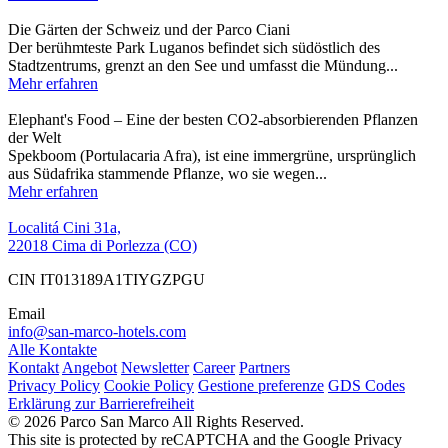
Die Gärten der Schweiz und der Parco Ciani
Der berühmteste Park Luganos befindet sich südöstlich des
Stadtzentrums, grenzt an den See und umfasst die Mündung...
Mehr erfahren
Elephant's Food – Eine der besten CO2-absorbierenden Pflanzen
der Welt
Spekboom (Portulacaria Afra), ist eine immergrüne, ursprünglich
aus Südafrika stammende Pflanze, wo sie wegen...
Mehr erfahren
Localitá Cini 31a,
22018 Cima di Porlezza (CO)
CIN IT013189A1TIYGZPGU
Email
info@san-marco-hotels.com
Alle Kontakte
Kontakt
Angebot
Newsletter
Career
Partners
Privacy Policy
Cookie Policy
Gestione preferenze
GDS Codes
Erklärung zur Barrierefreiheit
© 2026 Parco San Marco All Rights Reserved.
This site is protected by reCAPTCHA and the Google Privacy