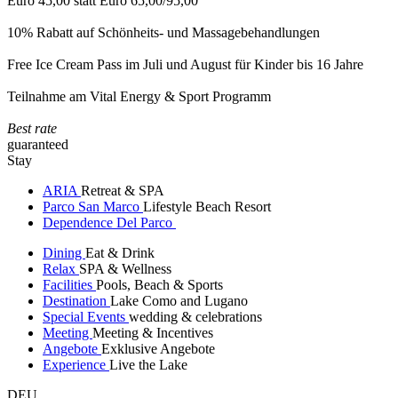
Euro 45,00 statt Euro 65,00/95,00
10% Rabatt auf Schönheits- und Massagebehandlungen
Free Ice Cream Pass im Juli und August für Kinder bis 16 Jahre
Teilnahme am Vital Energy & Sport Programm
Best rate
guaranteed
Stay
ARIA
Retreat & SPA
Parco San Marco
Lifestyle Beach Resort
Dependence Del Parco
Dining
Eat & Drink
Relax
SPA & Wellness
Facilities
Pools, Beach & Sports
Destination
Lake Como and Lugano
Special Events
wedding & celebrations
Meeting
Meeting & Incentives
Angebote
Exklusive Angebote
Experience
Live the Lake
DEU