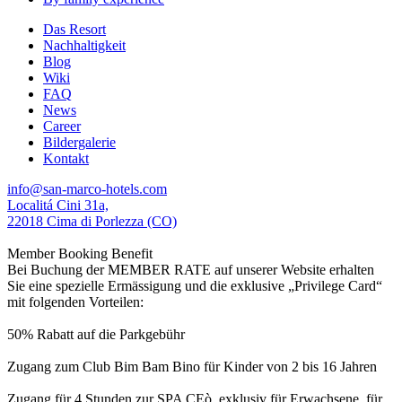
Das Resort
Nachhaltigkeit
Blog
Wiki
FAQ
News
Career
Bildergalerie
Kontakt
info@san-marco-hotels.com
Localitá Cini 31a,
22018 Cima di Porlezza (CO)
Member Booking Benefit
Bei Buchung der MEMBER RATE auf unserer Website erhalten
Sie eine spezielle Ermässigung und die exklusive „Privilege Card“
mit folgenden Vorteilen:
50% Rabatt auf die Parkgebühr
Zugang zum Club Bim Bam Bino für Kinder von 2 bis 16 Jahren
Zugang für 4 Stunden zur SPA CEò, exklusiv für Erwachsene, für