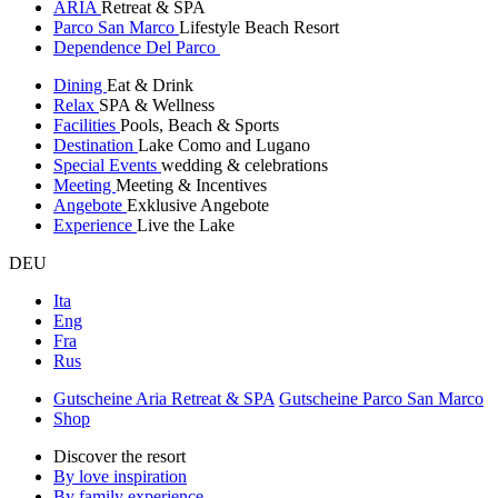
ARIA
Retreat & SPA
Parco San Marco
Lifestyle Beach Resort
Dependence Del Parco
Dining
Eat & Drink
Relax
SPA & Wellness
Facilities
Pools, Beach & Sports
Destination
Lake Como and Lugano
Special Events
wedding & celebrations
Meeting
Meeting & Incentives
Angebote
Exklusive Angebote
Experience
Live the Lake
DEU
Ita
Eng
Fra
Rus
Gutscheine Aria Retreat & SPA
Gutscheine Parco San Marco
Shop
Discover the resort
By love inspiration
By family experience