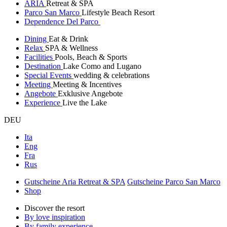
ARIA
Retreat & SPA
Parco San Marco
Lifestyle Beach Resort
Dependence Del Parco
Dining
Eat & Drink
Relax
SPA & Wellness
Facilities
Pools, Beach & Sports
Destination
Lake Como and Lugano
Special Events
wedding & celebrations
Meeting
Meeting & Incentives
Angebote
Exklusive Angebote
Experience
Live the Lake
DEU
Ita
Eng
Fra
Rus
Gutscheine Aria Retreat & SPA
Gutscheine Parco San Marco
Shop
Discover the resort
By love inspiration
By family experience