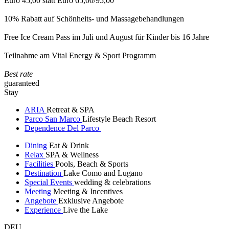
Euro 45,00 statt Euro 65,00/95,00
10% Rabatt auf Schönheits- und Massagebehandlungen
Free Ice Cream Pass im Juli und August für Kinder bis 16 Jahre
Teilnahme am Vital Energy & Sport Programm
Best rate
guaranteed
Stay
ARIA
Retreat & SPA
Parco San Marco
Lifestyle Beach Resort
Dependence Del Parco
Dining
Eat & Drink
Relax
SPA & Wellness
Facilities
Pools, Beach & Sports
Destination
Lake Como and Lugano
Special Events
wedding & celebrations
Meeting
Meeting & Incentives
Angebote
Exklusive Angebote
Experience
Live the Lake
DEU