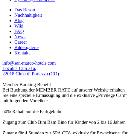
Das Resort
Nachhaltigkeit
Blog
Wiki
FAQ
News
Career
Bildergalerie
Kontakt
info@san-marco-hotels.com
Localitá Cini 31a,
22018 Cima di Porlezza (CO)
Member Booking Benefit
Bei Buchung der MEMBER RATE auf unserer Website erhalten
Sie eine spezielle Ermässigung und die exklusive „Privilege Card“
mit folgenden Vorteilen:
50% Rabatt auf die Parkgebühr
Zugang zum Club Bim Bam Bino für Kinder von 2 bis 16 Jahren
Zugang für 4 Stunden zur SPA CEò, exklusiv für Erwachsene, für