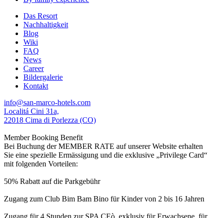
Das Resort
Nachhaltigkeit
Blog
Wiki
FAQ
News
Career
Bildergalerie
Kontakt
info@san-marco-hotels.com
Localitá Cini 31a,
22018 Cima di Porlezza (CO)
Member Booking Benefit
Bei Buchung der MEMBER RATE auf unserer Website erhalten
Sie eine spezielle Ermässigung und die exklusive „Privilege Card“
mit folgenden Vorteilen:
50% Rabatt auf die Parkgebühr
Zugang zum Club Bim Bam Bino für Kinder von 2 bis 16 Jahren
Zugang für 4 Stunden zur SPA CEò, exklusiv für Erwachsene, für