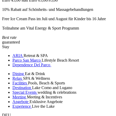
Euro 45,00 statt Euro 65,00/95,00
10% Rabatt auf Schönheits- und Massagebehandlungen
Free Ice Cream Pass im Juli und August für Kinder bis 16 Jahre
Teilnahme am Vital Energy & Sport Programm
Best rate
guaranteed
Stay
ARIA
Retreat & SPA
Parco San Marco
Lifestyle Beach Resort
Dependence Del Parco
Dining
Eat & Drink
Relax
SPA & Wellness
Facilities
Pools, Beach & Sports
Destination
Lake Como and Lugano
Special Events
wedding & celebrations
Meeting
Meeting & Incentives
Angebote
Exklusive Angebote
Experience
Live the Lake
DEU