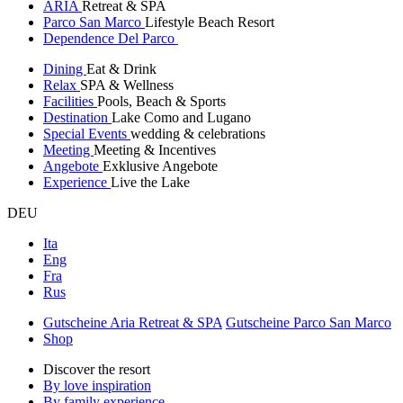
ARIA
Retreat & SPA
Parco San Marco
Lifestyle Beach Resort
Dependence Del Parco
Dining
Eat & Drink
Relax
SPA & Wellness
Facilities
Pools, Beach & Sports
Destination
Lake Como and Lugano
Special Events
wedding & celebrations
Meeting
Meeting & Incentives
Angebote
Exklusive Angebote
Experience
Live the Lake
DEU
Ita
Eng
Fra
Rus
Gutscheine Aria Retreat & SPA
Gutscheine Parco San Marco
Shop
Discover the resort
By love inspiration
By family experience