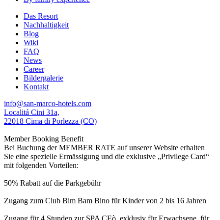
Das Resort
Nachhaltigkeit
Blog
Wiki
FAQ
News
Career
Bildergalerie
Kontakt
info@san-marco-hotels.com
Localitá Cini 31a,
22018 Cima di Porlezza (CO)
Member Booking Benefit
Bei Buchung der MEMBER RATE auf unserer Website erhalten
Sie eine spezielle Ermässigung und die exklusive „Privilege Card“
mit folgenden Vorteilen:
50% Rabatt auf die Parkgebühr
Zugang zum Club Bim Bam Bino für Kinder von 2 bis 16 Jahren
Zugang für 4 Stunden zur SPA CEò, exklusiv für Erwachsene, für