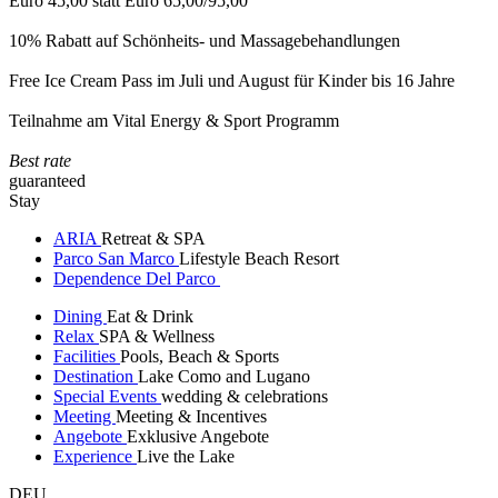
Euro 45,00 statt Euro 65,00/95,00
10% Rabatt auf Schönheits- und Massagebehandlungen
Free Ice Cream Pass im Juli und August für Kinder bis 16 Jahre
Teilnahme am Vital Energy & Sport Programm
Best rate
guaranteed
Stay
ARIA
Retreat & SPA
Parco San Marco
Lifestyle Beach Resort
Dependence Del Parco
Dining
Eat & Drink
Relax
SPA & Wellness
Facilities
Pools, Beach & Sports
Destination
Lake Como and Lugano
Special Events
wedding & celebrations
Meeting
Meeting & Incentives
Angebote
Exklusive Angebote
Experience
Live the Lake
DEU