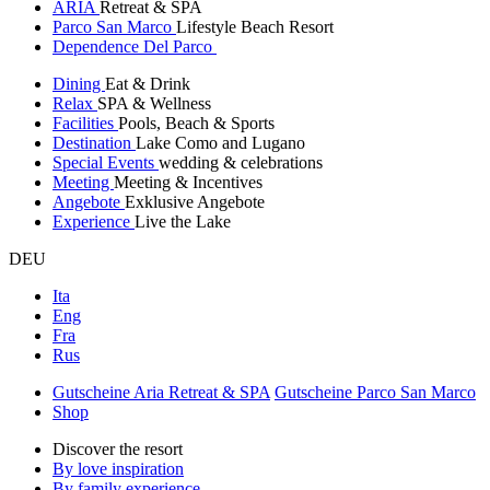
ARIA
Retreat & SPA
Parco San Marco
Lifestyle Beach Resort
Dependence Del Parco
Dining
Eat & Drink
Relax
SPA & Wellness
Facilities
Pools, Beach & Sports
Destination
Lake Como and Lugano
Special Events
wedding & celebrations
Meeting
Meeting & Incentives
Angebote
Exklusive Angebote
Experience
Live the Lake
DEU
Ita
Eng
Fra
Rus
Gutscheine Aria Retreat & SPA
Gutscheine Parco San Marco
Shop
Discover the resort
By love inspiration
By family experience