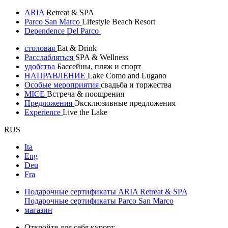
ARIA
Retreat & SPA
Parco San Marco
Lifestyle Beach Resort
Dependence Del Parco
столовая
Eat & Drink
Расслабляться
SPA & Wellness
удобства
Бассейны, пляж и спорт
НАПРАВЛЕНИЕ
Lake Como and Lugano
Особые мероприятия
свадьба и торжества
MICE
Встреча & поощрения
Предложения
Эксклюзивные предложения
Experience
Live the Lake
RUS
Ita
Eng
Deu
Fra
Подарочные сертификаты ARIA Retreat & SPA
Подарочные сертификаты Parco San Marco
магазин
Откройте для себя курорт