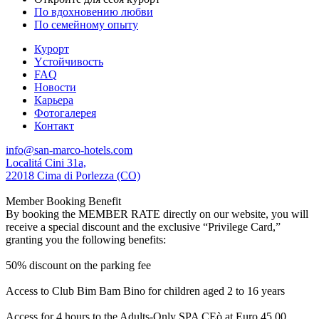
По вдохновению любви
По семейному опыту
Курорт
Yстойчивость
FAQ
Новости
Карьера
Фотогалерея
Контакт
info@san-marco-hotels.com
Localitá Cini 31a,
22018 Cima di Porlezza (CO)
Member Booking Benefit
By booking the MEMBER RATE directly on our website, you will
receive a special discount and the exclusive “Privilege Card,”
granting you the following benefits:
50% discount on the parking fee
Access to Club Bim Bam Bino for children aged 2 to 16 years
Access for 4 hours to the Adults-Only SPA CEò at Euro 45,00