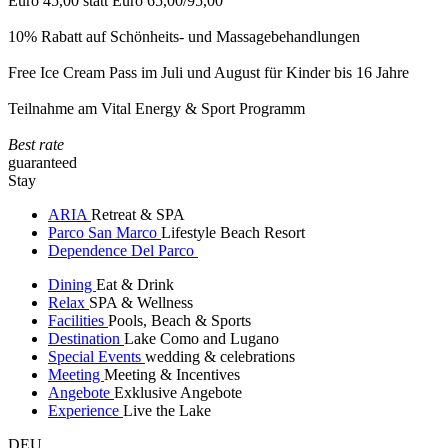
Euro 45,00 statt Euro 65,00/95,00
10% Rabatt auf Schönheits- und Massagebehandlungen
Free Ice Cream Pass im Juli und August für Kinder bis 16 Jahre
Teilnahme am Vital Energy & Sport Programm
Best rate
guaranteed
Stay
ARIA
Retreat & SPA
Parco San Marco
Lifestyle Beach Resort
Dependence Del Parco
Dining
Eat & Drink
Relax
SPA & Wellness
Facilities
Pools, Beach & Sports
Destination
Lake Como and Lugano
Special Events
wedding & celebrations
Meeting
Meeting & Incentives
Angebote
Exklusive Angebote
Experience
Live the Lake
DEU