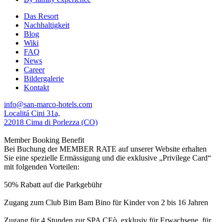
Das Resort
Nachhaltigkeit
Blog
Wiki
FAQ
News
Career
Bildergalerie
Kontakt
info@san-marco-hotels.com
Localitá Cini 31a,
22018 Cima di Porlezza (CO)
Member Booking Benefit
Bei Buchung der MEMBER RATE auf unserer Website erhalten
Sie eine spezielle Ermässigung und die exklusive „Privilege Card“
mit folgenden Vorteilen:
50% Rabatt auf die Parkgebühr
Zugang zum Club Bim Bam Bino für Kinder von 2 bis 16 Jahren
Zugang für 4 Stunden zur SPA CEò, exklusiv für Erwachsene, für