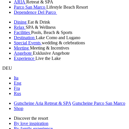
ARIA
Retreat & SPA
Parco San Marco
Lifestyle Beach Resort
Dependence Del Parco
Dining
Eat & Drink
Relax
SPA & Wellness
Facilities
Pools, Beach & Sports
Destination
Lake Como and Lugano
Special Events
wedding & celebrations
Meeting
Meeting & Incentives
Angebote
Exklusive Angebote
Experience
Live the Lake
DEU
Ita
Eng
Fra
Rus
Gutscheine Aria Retreat & SPA
Gutscheine Parco San Marco
Shop
Discover the resort
By love inspiration
By family experience