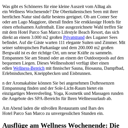
Was gibt es Schöneres für eine kleine Auszeit vom Alltag als
ein Wellness Wochenende? Die Oberitalienischen Seen mit ihrer
herrlichen Natur sind dafür bestens geeignet. Ob am Comer See
oder am Lago Maggiore, überall finden Sie erstklassige Hotels für
einen erholsamen Aufenthalt. Eine ausgezeichnete Wahl treffen Sie
mit dem Hotel Parco San Marco Lifestyle Beach Resort, das sich
direkt an einem 3.000 m2 großen
Privatstrand
des Luganer Sees
befindet. Auf die Gäste warten 111 elegante Suiten und Zimmer. Mit
seiner subtropischen Parkanlage und dem 200.000 m2 großen
Bergwald ist es der richtige Ort, um neue Kräfte zu sammeln.
Entspannen Sie am Strand oder an einem der Outdoorpools auf den
bequemen Liegen. Dieses Wellnesshotel verfügt über einen
edlen
Wellness-Bereich
mit finnischer Sauna, Biosauna, Dampfbad,
Erlebnisduschen, Kneippbecken und Eisbrunnen.
n der Aromakabine können Sie bei angenehmen Duftessenzen
Entspannung finden und der Sole-Licht-Raum bietet ein
einzigartiges Meeresfeeling. Yoga, Kosmetik und Massagen runden
die Angebote des SPA-Bereichs für Ihren Wellnessurlaub ab.
Am Abend laden die stilvollen Restaurants und Bars des
Hotel Parco San Marco zu unvergesslichen Stunden ein.
Ausflüge am Wellness Wochenende: Die