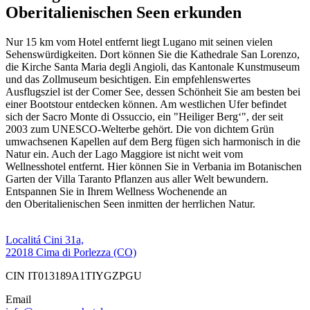
Oberitalienischen Seen erkunden
Nur 15 km vom Hotel entfernt liegt Lugano mit seinen vielen
Sehenswürdigkeiten. Dort können Sie die Kathedrale San Lorenzo,
die Kirche Santa Maria degli Angioli, das Kantonale Kunstmuseum
und das Zollmuseum besichtigen. Ein empfehlenswertes
Ausflugsziel ist der Comer See, dessen Schönheit Sie am besten bei
einer Bootstour entdecken können. Am westlichen Ufer befindet
sich der Sacro Monte di Ossuccio, ein "Heiliger Berg‘", der seit
2003 zum UNESCO-Welterbe gehört. Die von dichtem Grün
umwachsenen Kapellen auf dem Berg fügen sich harmonisch in die
Natur ein. Auch der Lago Maggiore ist nicht weit vom
Wellnesshotel entfernt. Hier können Sie in Verbania im Botanischen
Garten der Villa Taranto Pflanzen aus aller Welt bewundern.
Entspannen Sie in Ihrem Wellness Wochenende an
den Oberitalienischen Seen inmitten der herrlichen Natur.
Localitá Cini 31a,
22018 Cima di Porlezza (CO)
CIN IT013189A1TIYGZPGU
Email