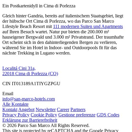
Ein Postkartenidyll in Cima di Porlezza
Gleich hinter Gandria, bereits auf italienischem Staatsgebiet, liegt
der hübsche Ort Cima di Porlezza, wo das Parco San Marco
Lifestyle Beach Resort mit
111 modernen Suiten und Apartments
auf Ihren Besuch wartet. Natur pur bieten die 200.000 m²
hauseigener Bergwald und 3.000 m² Privatstrand. Der traumhafte
Ort scheint sich in den dahinterliegenden Bergen zu verlieren,
während Sie im Hotel in Indoor- und Outdoorpools fit für das
nächste Trekking in Lugano werden.
Localitá Cini 31a,
22018 Cima di Porlezza (CO)
CIN IT013189A1TIYGZPGU
Email
info@san-marco-hotels.com
Alle Kontakte
Kontakt
Angebot
Newsletter
Career
Partners
Privacy Policy
Cookie Policy
Gestione preferenze
GDS Codes
Erklärung zur Barrierefreiheit
© 2026 Parco San Marco All Rights Reserved.
This site is protected by reCAPTCHA and the Google Privacy