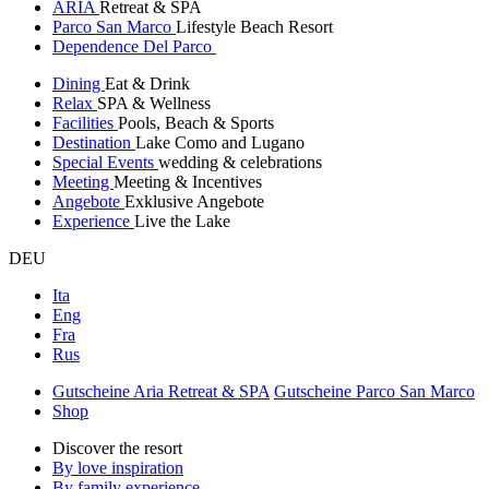
ARIA
Retreat & SPA
Parco San Marco
Lifestyle Beach Resort
Dependence Del Parco
Dining
Eat & Drink
Relax
SPA & Wellness
Facilities
Pools, Beach & Sports
Destination
Lake Como and Lugano
Special Events
wedding & celebrations
Meeting
Meeting & Incentives
Angebote
Exklusive Angebote
Experience
Live the Lake
DEU
Ita
Eng
Fra
Rus
Gutscheine Aria Retreat & SPA
Gutscheine Parco San Marco
Shop
Discover the resort
By love inspiration
By family experience