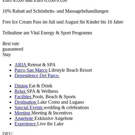
Euro 45,00 statt Euro 65,00/95,00
10% Rabatt auf Schönheits- und Massagebehandlungen
Free Ice Cream Pass im Juli und August für Kinder bis 16 Jahre
Teilnahme am Vital Energy & Sport Programm
Best rate
guaranteed
Stay
ARIA
Retreat & SPA
Parco San Marco
Lifestyle Beach Resort
Dependence Del Parco
Dining
Eat & Drink
Relax
SPA & Wellness
Facilities
Pools, Beach & Sports
Destination
Lake Como and Lugano
Special Events
wedding & celebrations
Meeting
Meeting & Incentives
Angebote
Exklusive Angebote
Experience
Live the Lake
DEU