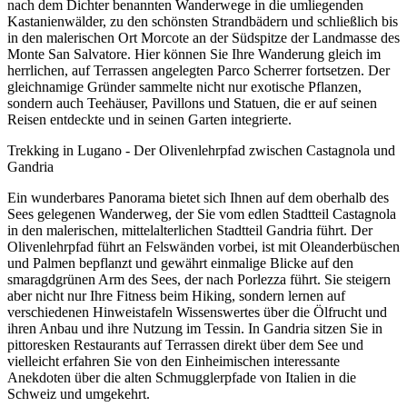
nach dem Dichter benannten Wanderwege in die umliegenden
Kastanienwälder, zu den schönsten Strandbädern und schließlich bis
in den malerischen Ort Morcote an der Südspitze der Landmasse des
Monte San Salvatore. Hier können Sie Ihre Wanderung gleich im
herrlichen, auf Terrassen angelegten Parco Scherrer fortsetzen. Der
gleichnamige Gründer sammelte nicht nur exotische Pflanzen,
sondern auch Teehäuser, Pavillons und Statuen, die er auf seinen
Reisen entdeckte und in seinen Garten integrierte.
Trekking in Lugano - Der Olivenlehrpfad zwischen Castagnola und
Gandria
Ein wunderbares Panorama bietet sich Ihnen auf dem oberhalb des
Sees gelegenen Wanderweg, der Sie vom edlen Stadtteil Castagnola
in den malerischen, mittelalterlichen Stadtteil Gandria führt. Der
Olivenlehrpfad führt an Felswänden vorbei, ist mit Oleanderbüschen
und Palmen bepflanzt und gewährt einmalige Blicke auf den
smaragdgrünen Arm des Sees, der nach Porlezza führt. Sie steigern
aber nicht nur Ihre Fitness beim Hiking, sondern lernen auf
verschiedenen Hinweistafeln Wissenswertes über die Ölfrucht und
ihren Anbau und ihre Nutzung im Tessin. In Gandria sitzen Sie in
pittoresken Restaurants auf Terrassen direkt über dem See und
vielleicht erfahren Sie von den Einheimischen interessante
Anekdoten über die alten Schmugglerpfade von Italien in die
Schweiz und umgekehrt.