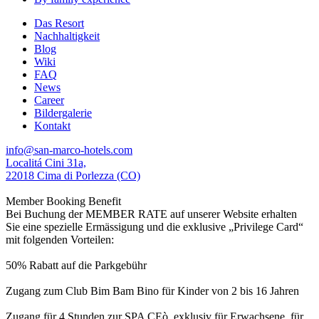
Das Resort
Nachhaltigkeit
Blog
Wiki
FAQ
News
Career
Bildergalerie
Kontakt
info@san-marco-hotels.com
Localitá Cini 31a,
22018 Cima di Porlezza (CO)
Member Booking Benefit
Bei Buchung der MEMBER RATE auf unserer Website erhalten
Sie eine spezielle Ermässigung und die exklusive „Privilege Card“
mit folgenden Vorteilen:
50% Rabatt auf die Parkgebühr
Zugang zum Club Bim Bam Bino für Kinder von 2 bis 16 Jahren
Zugang für 4 Stunden zur SPA CEò, exklusiv für Erwachsene, für