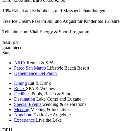
Euro 45,00 statt Euro 65,00/95,00
10% Rabatt auf Schönheits- und Massagebehandlungen
Free Ice Cream Pass im Juli und August für Kinder bis 16 Jahre
Teilnahme am Vital Energy & Sport Programm
Best rate
guaranteed
Stay
ARIA
Retreat & SPA
Parco San Marco
Lifestyle Beach Resort
Dependence Del Parco
Dining
Eat & Drink
Relax
SPA & Wellness
Facilities
Pools, Beach & Sports
Destination
Lake Como and Lugano
Special Events
wedding & celebrations
Meeting
Meeting & Incentives
Angebote
Exklusive Angebote
Experience
Live the Lake
DEU