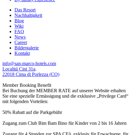
Das Resort
Nachhaltigkeit
Blog
Wiki
FAQ
News
Career
Bildergalerie
Kontakt
info@san-marco-hotels.com
Localitá Cini 31a,
22018 Cima di Porlezza (CO)
Member Booking Benefit
Bei Buchung der MEMBER RATE auf unserer Website erhalten
Sie eine spezielle Ermässigung und die exklusive „Privilege Card“
mit folgenden Vorteilen:
50% Rabatt auf die Parkgebühr
Zugang zum Club Bim Bam Bino für Kinder von 2 bis 16 Jahren
Zugang für 4 Stunden zur SPA CEò, exklusiv für Erwachsene, für