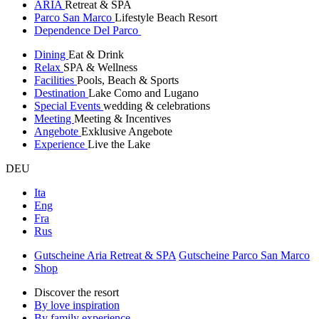
ARIA
Retreat & SPA
Parco San Marco
Lifestyle Beach Resort
Dependence Del Parco
Dining
Eat & Drink
Relax
SPA & Wellness
Facilities
Pools, Beach & Sports
Destination
Lake Como and Lugano
Special Events
wedding & celebrations
Meeting
Meeting & Incentives
Angebote
Exklusive Angebote
Experience
Live the Lake
DEU
Ita
Eng
Fra
Rus
Gutscheine Aria Retreat & SPA
Gutscheine Parco San Marco
Shop
Discover the resort
By love inspiration
By family experience