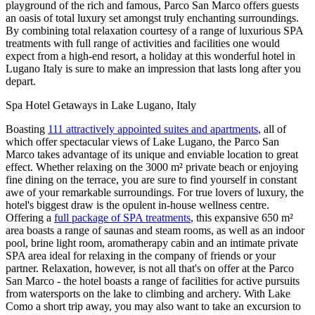
playground of the rich and famous, Parco San Marco offers guests
an oasis of total luxury set amongst truly enchanting surroundings.
By combining total relaxation courtesy of a range of luxurious SPA
treatments with full range of activities and facilities one would
expect from a high-end resort, a holiday at this wonderful hotel in
Lugano Italy is sure to make an impression that lasts long after you
depart.
Spa Hotel Getaways in Lake Lugano, Italy
Boasting
111 attractively appointed suites and apartments
, all of
which offer spectacular views of Lake Lugano, the Parco San
Marco takes advantage of its unique and enviable location to great
effect. Whether relaxing on the 3000 m² private beach or enjoying
fine dining on the terrace, you are sure to find yourself in constant
awe of your remarkable surroundings. For true lovers of luxury, the
hotel's biggest draw is the opulent in-house wellness centre.
Offering a
full package of SPA treatments
, this expansive 650 m²
area boasts a range of saunas and steam rooms, as well as an indoor
pool, brine light room, aromatherapy cabin and an intimate private
SPA area ideal for relaxing in the company of friends or your
partner. Relaxation, however, is not all that's on offer at the Parco
San Marco - the hotel boasts a range of facilities for active pursuits
from watersports on the lake to climbing and archery. With Lake
Como a short trip away, you may also want to take an excursion to