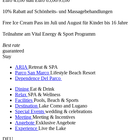
Euro 45,00 statt Euro 65,00/95,00
10% Rabatt auf Schönheits- und Massagebehandlungen
Free Ice Cream Pass im Juli und August für Kinder bis 16 Jahre
Teilnahme am Vital Energy & Sport Programm
Best rate
guaranteed
Stay
ARIA
Retreat & SPA
Parco San Marco
Lifestyle Beach Resort
Dependence Del Parco
Dining
Eat & Drink
Relax
SPA & Wellness
Facilities
Pools, Beach & Sports
Destination
Lake Como and Lugano
Special Events
wedding & celebrations
Meeting
Meeting & Incentives
Angebote
Exklusive Angebote
Experience
Live the Lake
DEU