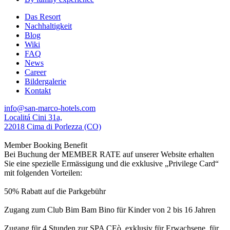
Das Resort
Nachhaltigkeit
Blog
Wiki
FAQ
News
Career
Bildergalerie
Kontakt
info@san-marco-hotels.com
Localitá Cini 31a,
22018 Cima di Porlezza (CO)
Member Booking Benefit
Bei Buchung der MEMBER RATE auf unserer Website erhalten
Sie eine spezielle Ermässigung und die exklusive „Privilege Card“
mit folgenden Vorteilen:
50% Rabatt auf die Parkgebühr
Zugang zum Club Bim Bam Bino für Kinder von 2 bis 16 Jahren
Zugang für 4 Stunden zur SPA CEò, exklusiv für Erwachsene, für