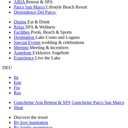
ARIA
Retreat & SPA
Parco San Marco
Lifestyle Beach Resort
Dependence Del Parco
Dining
Eat & Drink
Relax
SPA & Wellness
Facilities
Pools, Beach & Sports
Destination
Lake Como and Lugano
Special Events
wedding & celebrations
Meeting
Meeting & Incentives
Angebote
Exklusive Angebote
Experience
Live the Lake
DEU
Ita
Eng
Fra
Rus
Gutscheine Aria Retreat & SPA
Gutscheine Parco San Marco
Shop
Discover the resort
By love inspiration
By family experience