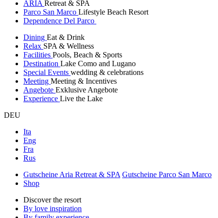
ARIA
Retreat & SPA
Parco San Marco
Lifestyle Beach Resort
Dependence Del Parco
Dining
Eat & Drink
Relax
SPA & Wellness
Facilities
Pools, Beach & Sports
Destination
Lake Como and Lugano
Special Events
wedding & celebrations
Meeting
Meeting & Incentives
Angebote
Exklusive Angebote
Experience
Live the Lake
DEU
Ita
Eng
Fra
Rus
Gutscheine Aria Retreat & SPA
Gutscheine Parco San Marco
Shop
Discover the resort
By love inspiration
By family experience