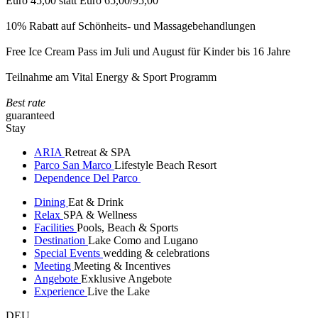
Euro 45,00 statt Euro 65,00/95,00
10% Rabatt auf Schönheits- und Massagebehandlungen
Free Ice Cream Pass im Juli und August für Kinder bis 16 Jahre
Teilnahme am Vital Energy & Sport Programm
Best rate
guaranteed
Stay
ARIA
Retreat & SPA
Parco San Marco
Lifestyle Beach Resort
Dependence Del Parco
Dining
Eat & Drink
Relax
SPA & Wellness
Facilities
Pools, Beach & Sports
Destination
Lake Como and Lugano
Special Events
wedding & celebrations
Meeting
Meeting & Incentives
Angebote
Exklusive Angebote
Experience
Live the Lake
DEU