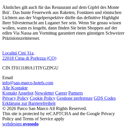
Ähnliches gilt auch für das Restaurant auf dem Gipfel des Monte
Brä¨. Das bunte Feuerwerk aus Raketen, Fontänen und römischen
Lichtern aus der Vogelperspektive dürfte das definitive Highlight
Ihrer Silvesternacht am Luganer See sein. Wenn Sie genau wissen
wollen, wann es losgeht, dann finden Sie beim Shoppen auf der
edlen Via Nassa am Vormittag garantiert einen günstigen Schweizer
Präzisionszeitmesser.
Localitá Cini 31a,
22018 Cima di Porlezza (CO)
CIN IT013189A1TIYGZPGU
Email
info@san-marco-hotels.com
Alle Kontakte
Kontakt
Angebot
Newsletter
Career
Partners
Privacy Policy
Cookie Policy
Gestione preferenze
GDS Codes
Erklärung zur Barrierefreiheit
© 2026 Parco San Marco All Rights Reserved.
This site is protected by reCAPTCHA and the Google Privacy
Policy and Terms of Service apply
webdesign
ovosodo