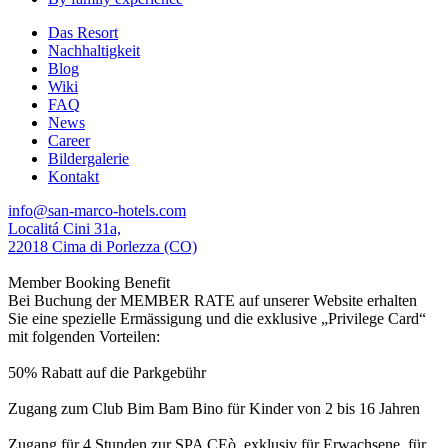
Das Resort
Nachhaltigkeit
Blog
Wiki
FAQ
News
Career
Bildergalerie
Kontakt
info@san-marco-hotels.com
Localitá Cini 31a,
22018 Cima di Porlezza (CO)
Member Booking Benefit
Bei Buchung der MEMBER RATE auf unserer Website erhalten
Sie eine spezielle Ermässigung und die exklusive „Privilege Card“
mit folgenden Vorteilen:
50% Rabatt auf die Parkgebühr
Zugang zum Club Bim Bam Bino für Kinder von 2 bis 16 Jahren
Zugang für 4 Stunden zur SPA CEò, exklusiv für Erwachsene, für