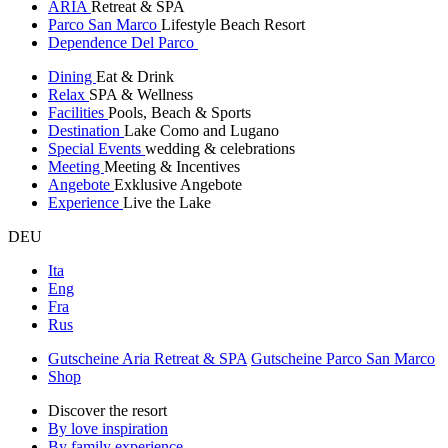
ARIA
Retreat & SPA
Parco San Marco
Lifestyle Beach Resort
Dependence Del Parco
Dining
Eat & Drink
Relax
SPA & Wellness
Facilities
Pools, Beach & Sports
Destination
Lake Como and Lugano
Special Events
wedding & celebrations
Meeting
Meeting & Incentives
Angebote
Exklusive Angebote
Experience
Live the Lake
DEU
Ita
Eng
Fra
Rus
Gutscheine Aria Retreat & SPA
Gutscheine Parco San Marco
Shop
Discover the resort
By love inspiration
By family experience