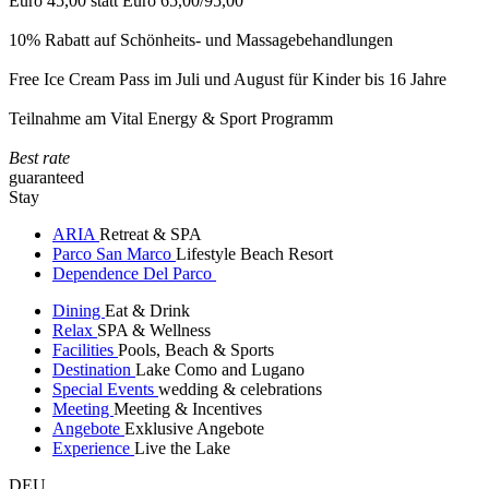
Euro 45,00 statt Euro 65,00/95,00
10% Rabatt auf Schönheits- und Massagebehandlungen
Free Ice Cream Pass im Juli und August für Kinder bis 16 Jahre
Teilnahme am Vital Energy & Sport Programm
Best rate
guaranteed
Stay
ARIA
Retreat & SPA
Parco San Marco
Lifestyle Beach Resort
Dependence Del Parco
Dining
Eat & Drink
Relax
SPA & Wellness
Facilities
Pools, Beach & Sports
Destination
Lake Como and Lugano
Special Events
wedding & celebrations
Meeting
Meeting & Incentives
Angebote
Exklusive Angebote
Experience
Live the Lake
DEU