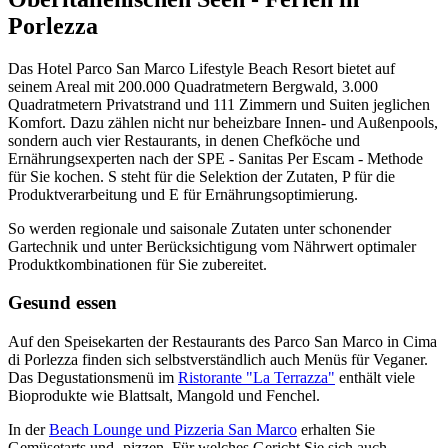
Porlezza
Das Hotel Parco San Marco Lifestyle Beach Resort bietet auf
seinem Areal mit 200.000 Quadratmetern Bergwald, 3.000
Quadratmetern Privatstrand und 111 Zimmern und Suiten jeglichen
Komfort. Dazu zählen nicht nur beheizbare Innen- und Außenpools,
sondern auch vier Restaurants, in denen Chefköche und
Ernährungsexperten nach der SPE - Sanitas Per Escam - Methode
für Sie kochen. S steht für die Selektion der Zutaten, P für die
Produktverarbeitung und E für Ernährungsoptimierung.
So werden regionale und saisonale Zutaten unter schonender
Gartechnik und unter Berücksichtigung vom Nährwert optimaler
Produktkombinationen für Sie zubereitet.
Gesund essen
Auf den Speisekarten der Restaurants des Parco San Marco in Cima
di Porlezza finden sich selbstverständlich auch Menüs für Veganer.
Das Degustationsmenü im
Ristorante "La Terrazza"
enthält viele
Bioprodukte wie Blattsalt, Mangold und Fenchel.
In der
Beach Lounge und Pizzeria San Marco
erhalten Sie
Gemüsetarts und -pizzen. Für welches Gericht Sie sich auch