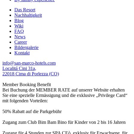
Das Resort
Nachhaltigkeit
Blog
Wiki
FAQ
News
Career
Bildergalerie
Kontakt
info@san-marco-hotels.com
Localitá Cini 31a,
22018 Cima di Porlezza (CO)
Member Booking Benefit
Bei Buchung der MEMBER RATE auf unserer Website erhalten
Sie eine spezielle Ermässigung und die exklusive „Privilege Card“
mit folgenden Vorteilen:
50% Rabatt auf die Parkgebühr
Zugang zum Club Bim Bam Bino für Kinder von 2 bis 16 Jahren
Zugang für 4 Stunden zur SPA CEò, exklusiv für Erwachsene, für