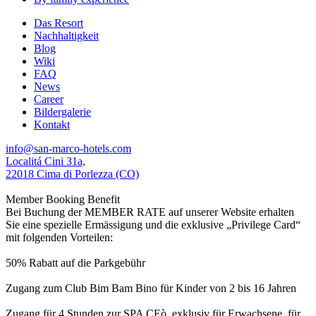
Das Resort
Nachhaltigkeit
Blog
Wiki
FAQ
News
Career
Bildergalerie
Kontakt
info@san-marco-hotels.com
Localitá Cini 31a,
22018 Cima di Porlezza (CO)
Member Booking Benefit
Bei Buchung der MEMBER RATE auf unserer Website erhalten
Sie eine spezielle Ermässigung und die exklusive „Privilege Card“
mit folgenden Vorteilen:
50% Rabatt auf die Parkgebühr
Zugang zum Club Bim Bam Bino für Kinder von 2 bis 16 Jahren
Zugang für 4 Stunden zur SPA CEò, exklusiv für Erwachsene, für