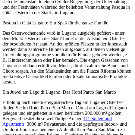
sich die Innenstadt in einen Ort der Begegnung, der Unterhaltung
und der Festivitäten während der beliebten Veranstaltung Pasqua in
Città - Ostern in der Stadt - in Lugano.
Pasqua in Città Lugano: Ein Spaß für die ganze Familie
Das Osterwochenende wird in Lugano ausgiebig gefeiert - unter
dem Motto 'Ostern in der Stadt' findet in der Altstadt ein Osterfest
der besonderen Art statt. An den größten Plätzen in der Innenstadt
werden dann zahlreiche Bühnen aufgebaut, auf denen vielseitige
Unterhaltungsprogramme vor allem für Kinder geboten werden, z.
B. Kinderschminken oder Eier bemalen. Die engen Gässchen von
Lugano sind dann erfüllt von Musik, für die zahlreiche Bands und
Chöre sorgen. An den Marktständen um die Piazza Riforma können
Sie kreative Osterartikel kaufen oder lokale kulinarische Produkte
kosten.
Ein Juwel am Lago di Lugano: Das Hotel Parco San Marco
Erholung nach einem ereignisreichen Tag am Luganer Osterfest
finden Sie im Hotel Parco San Marco. Direkt am Lago di Lugano
gelegen und eingebettet in einen herrlichen 200.000 m² großen
Bergwald besitzt diese weitläufige Anlage
111 Suiten und
Apartments
. 3000 m² Privatstrand und die gepflegten Indoor- und
Outdoor-Pools machen einen Aufenthalt im Parco San Marco zu
einem unvergesslichen Erlebnis. Genießen Sie eine wohltuende