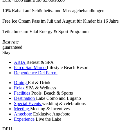
Euro 45,00 statt Euro 65,00/95,00
10% Rabatt auf Schönheits- und Massagebehandlungen
Free Ice Cream Pass im Juli und August für Kinder bis 16 Jahre
Teilnahme am Vital Energy & Sport Programm
Best rate
guaranteed
Stay
ARIA
Retreat & SPA
Parco San Marco
Lifestyle Beach Resort
Dependence Del Parco
Dining
Eat & Drink
Relax
SPA & Wellness
Facilities
Pools, Beach & Sports
Destination
Lake Como and Lugano
Special Events
wedding & celebrations
Meeting
Meeting & Incentives
Angebote
Exklusive Angebote
Experience
Live the Lake
DEU