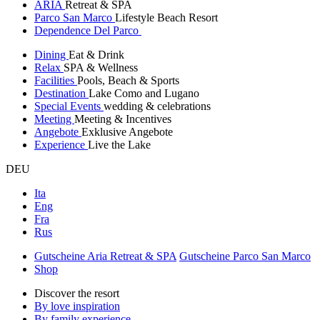
ARIA
Retreat & SPA
Parco San Marco
Lifestyle Beach Resort
Dependence Del Parco
Dining
Eat & Drink
Relax
SPA & Wellness
Facilities
Pools, Beach & Sports
Destination
Lake Como and Lugano
Special Events
wedding & celebrations
Meeting
Meeting & Incentives
Angebote
Exklusive Angebote
Experience
Live the Lake
DEU
Ita
Eng
Fra
Rus
Gutscheine Aria Retreat & SPA
Gutscheine Parco San Marco
Shop
Discover the resort
By love inspiration
By family experience