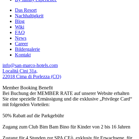
Das Resort
Nachhaltigkeit
Blog
Wiki
FAQ
News
Career
Bildergalerie
Kontakt
info@san-marco-hotels.com
Localitá Cini 31a,
22018 Cima di Porlezza (CO)
Member Booking Benefit
Bei Buchung der MEMBER RATE auf unserer Website erhalten
Sie eine spezielle Ermässigung und die exklusive „Privilege Card“
mit folgenden Vorteilen:
50% Rabatt auf die Parkgebühr
Zugang zum Club Bim Bam Bino für Kinder von 2 bis 16 Jahren
Zugang für 4 Stunden zur SPA CEò, exklusiv für Erwachsene, für