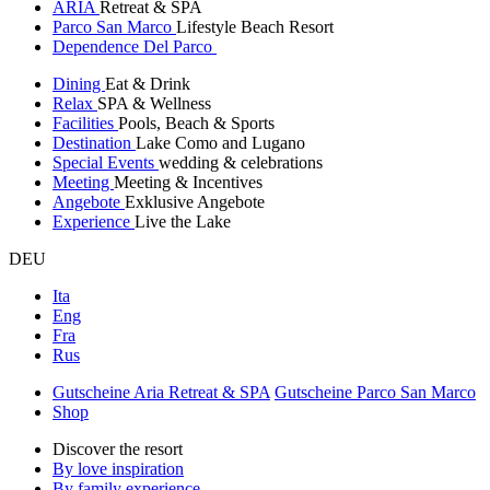
ARIA
Retreat & SPA
Parco San Marco
Lifestyle Beach Resort
Dependence Del Parco
Dining
Eat & Drink
Relax
SPA & Wellness
Facilities
Pools, Beach & Sports
Destination
Lake Como and Lugano
Special Events
wedding & celebrations
Meeting
Meeting & Incentives
Angebote
Exklusive Angebote
Experience
Live the Lake
DEU
Ita
Eng
Fra
Rus
Gutscheine Aria Retreat & SPA
Gutscheine Parco San Marco
Shop
Discover the resort
By love inspiration
By family experience