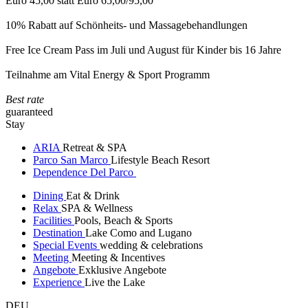
Euro 45,00 statt Euro 65,00/95,00
10% Rabatt auf Schönheits- und Massagebehandlungen
Free Ice Cream Pass im Juli und August für Kinder bis 16 Jahre
Teilnahme am Vital Energy & Sport Programm
Best rate
guaranteed
Stay
ARIA
Retreat & SPA
Parco San Marco
Lifestyle Beach Resort
Dependence Del Parco
Dining
Eat & Drink
Relax
SPA & Wellness
Facilities
Pools, Beach & Sports
Destination
Lake Como and Lugano
Special Events
wedding & celebrations
Meeting
Meeting & Incentives
Angebote
Exklusive Angebote
Experience
Live the Lake
DEU