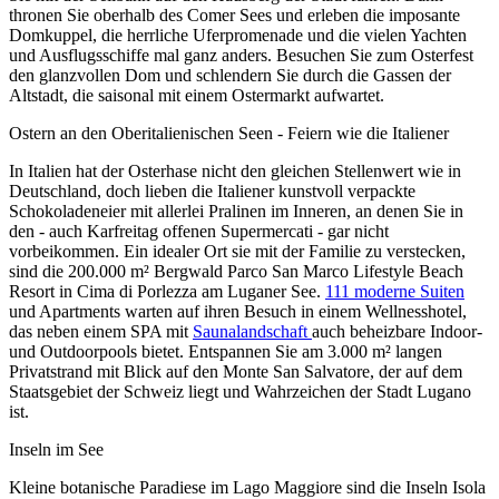
thronen Sie oberhalb des Comer Sees und erleben die imposante
Domkuppel, die herrliche Uferpromenade und die vielen Yachten
und Ausflugsschiffe mal ganz anders. Besuchen Sie zum Osterfest
den glanzvollen Dom und schlendern Sie durch die Gassen der
Altstadt, die saisonal mit einem Ostermarkt aufwartet.
Ostern an den Oberitalienischen Seen - Feiern wie die Italiener
In Italien hat der Osterhase nicht den gleichen Stellenwert wie in
Deutschland, doch lieben die Italiener kunstvoll verpackte
Schokoladeneier mit allerlei Pralinen im Inneren, an denen Sie in
den - auch Karfreitag offenen Supermercati - gar nicht
vorbeikommen. Ein idealer Ort sie mit der Familie zu verstecken,
sind die 200.000 m² Bergwald Parco San Marco Lifestyle Beach
Resort in Cima di Porlezza am Luganer See.
111 moderne Suiten
und Apartments warten auf ihren Besuch in einem Wellnesshotel,
das neben einem SPA mit
Saunalandschaft
auch beheizbare Indoor-
und Outdoorpools bietet. Entspannen Sie am 3.000 m² langen
Privatstrand mit Blick auf den Monte San Salvatore, der auf dem
Staatsgebiet der Schweiz liegt und Wahrzeichen der Stadt Lugano
ist.
Inseln im See
Kleine botanische Paradiese im Lago Maggiore sind die Inseln Isola