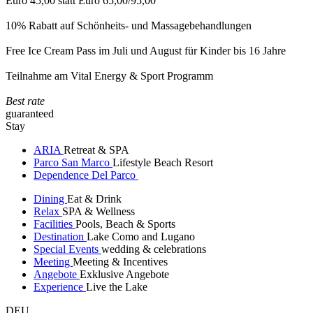
Euro 45,00 statt Euro 65,00/95,00
10% Rabatt auf Schönheits- und Massagebehandlungen
Free Ice Cream Pass im Juli und August für Kinder bis 16 Jahre
Teilnahme am Vital Energy & Sport Programm
Best rate
guaranteed
Stay
ARIA
Retreat & SPA
Parco San Marco
Lifestyle Beach Resort
Dependence Del Parco
Dining
Eat & Drink
Relax
SPA & Wellness
Facilities
Pools, Beach & Sports
Destination
Lake Como and Lugano
Special Events
wedding & celebrations
Meeting
Meeting & Incentives
Angebote
Exklusive Angebote
Experience
Live the Lake
DEU