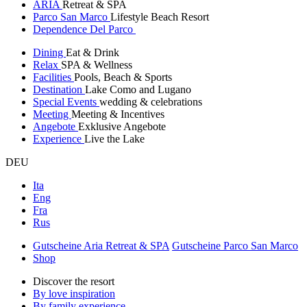
ARIA
Retreat & SPA
Parco San Marco
Lifestyle Beach Resort
Dependence Del Parco
Dining
Eat & Drink
Relax
SPA & Wellness
Facilities
Pools, Beach & Sports
Destination
Lake Como and Lugano
Special Events
wedding & celebrations
Meeting
Meeting & Incentives
Angebote
Exklusive Angebote
Experience
Live the Lake
DEU
Ita
Eng
Fra
Rus
Gutscheine Aria Retreat & SPA
Gutscheine Parco San Marco
Shop
Discover the resort
By love inspiration
By family experience