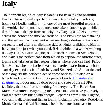
Italy
The northern region of Italy is famous for its lakes and beautiful
towns. This area is also perfect for an active holiday involving
hiking or Nordic walking -- in one of the most beautiful regions in
the world. The mountains connect one lake to another, guide hikers
through paths that go from one city or village to another and even
across the border and into Switzerland. The views are breathtaking
and the sense of achievement when reaching a destination is a well-
earned reward after a challenging day. A winter walking holiday in
Italy could be just what you need. Relax while on a winter walking
holiday in Italy Lake Lugano, on the border between Switzerland
and Italy is the perfect base from which to explore the historic cities,
towns and villages in the region. This is where you can find Parco
San Marco. The hotel offers walkers a perfect base from which to
start day excursions into both Italy and Switzerland. And at the end
of the day, it's the perfect place to come back to. Situated on a
hillside and offering a 3000 mÂ² private beach,
111 suites and
apartments
, indoor and outdoor pools and state of the art SPA
facilities, the resort has something for everyone. The Parco San
Marco Spa offers invigorating treatments that will have you ready to
start the next day filled with energy. Departing from Lake Lugano,
you can walk to several Italian towns, including Bellagio, Rogolone,
Monte Grona and Val Sanagra. The trails range from easy to