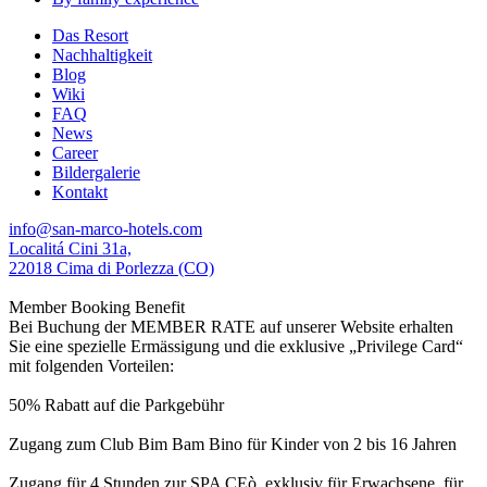
Das Resort
Nachhaltigkeit
Blog
Wiki
FAQ
News
Career
Bildergalerie
Kontakt
info@san-marco-hotels.com
Localitá Cini 31a,
22018 Cima di Porlezza (CO)
Member Booking Benefit
Bei Buchung der MEMBER RATE auf unserer Website erhalten
Sie eine spezielle Ermässigung und die exklusive „Privilege Card“
mit folgenden Vorteilen:
50% Rabatt auf die Parkgebühr
Zugang zum Club Bim Bam Bino für Kinder von 2 bis 16 Jahren
Zugang für 4 Stunden zur SPA CEò, exklusiv für Erwachsene, für