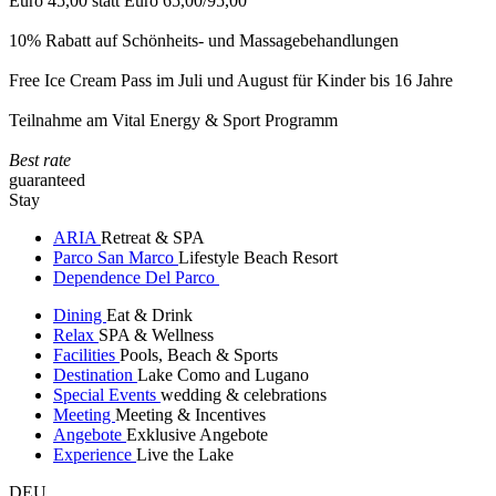
Euro 45,00 statt Euro 65,00/95,00
10% Rabatt auf Schönheits- und Massagebehandlungen
Free Ice Cream Pass im Juli und August für Kinder bis 16 Jahre
Teilnahme am Vital Energy & Sport Programm
Best rate
guaranteed
Stay
ARIA
Retreat & SPA
Parco San Marco
Lifestyle Beach Resort
Dependence Del Parco
Dining
Eat & Drink
Relax
SPA & Wellness
Facilities
Pools, Beach & Sports
Destination
Lake Como and Lugano
Special Events
wedding & celebrations
Meeting
Meeting & Incentives
Angebote
Exklusive Angebote
Experience
Live the Lake
DEU