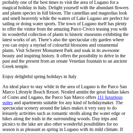
probably one of the best times to visit the area of Lugano for a
magical holiday in Italy. Delight yourself with the abundant flowers
and plants species in full bloom. The camellias and magnolias look
and smell heavenly while the waters of Lake Lugano are perfect for
sailing or doing water sports. The town of Lugano itself has plenty
to offer the visitor from the amazing Parco Civico teasing you with
its wonderful collection of plants to historic museums exhibiting the
latest works of art. There’s also the spectacular city garden where
you can enjoy a myriad of colourful blossoms and ornamental
plants. Visit Scherrer Monument Park and soak in its awesome
beauty and inspiring history. It offers the possibility to delve in the
past and the present from an ornate Venetian fountain to an ancient
Greek temple.
Enjoy delightful spring holidays in Italy
An ideal place to stay while in the area of Lugano is the Parco San
Marco Lifestyle Beach Resort. Nestled amidst the great Italian lakes
of Como and Lugano, the Parco San Marco offers
111 luxurious
suites
and apartments suitable for any kind of holidaymaker. The
spectacular scenery around the lakes makes it very easy to do
leisurely activities such as romantic strolls along the water edge or
hikes along the trails in the surrounding woods. Day trips and
picnics to the lake are also other wonderful possibilities for no
season is as pleasant as spring in Lugano with its mild climate. If