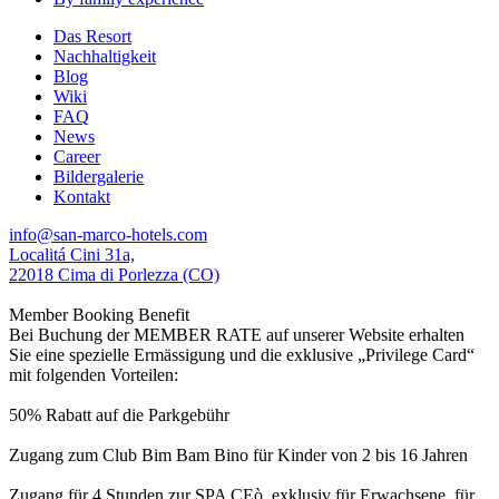
Das Resort
Nachhaltigkeit
Blog
Wiki
FAQ
News
Career
Bildergalerie
Kontakt
info@san-marco-hotels.com
Localitá Cini 31a,
22018 Cima di Porlezza (CO)
Member Booking Benefit
Bei Buchung der MEMBER RATE auf unserer Website erhalten
Sie eine spezielle Ermässigung und die exklusive „Privilege Card“
mit folgenden Vorteilen:
50% Rabatt auf die Parkgebühr
Zugang zum Club Bim Bam Bino für Kinder von 2 bis 16 Jahren
Zugang für 4 Stunden zur SPA CEò, exklusiv für Erwachsene, für