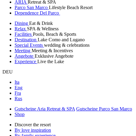
ARIA
Retreat & SPA
Parco San Marco
Lifestyle Beach Resort
Dependence Del Parco
Dining
Eat & Drink
Relax
SPA & Wellness
Facilities
Pools, Beach & Sports
Destination
Lake Como and Lugano
Special Events
wedding & celebrations
Meeting
Meeting & Incentives
Angebote
Exklusive Angebote
Experience
Live the Lake
DEU
Ita
Eng
Fra
Rus
Gutscheine Aria Retreat & SPA
Gutscheine Parco San Marco
Shop
Discover the resort
By love inspiration
By family experience