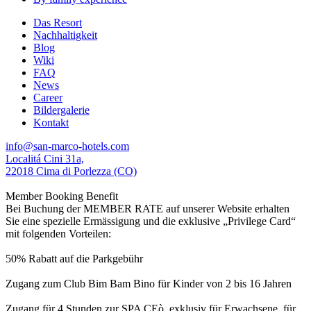
Das Resort
Nachhaltigkeit
Blog
Wiki
FAQ
News
Career
Bildergalerie
Kontakt
info@san-marco-hotels.com
Localitá Cini 31a,
22018 Cima di Porlezza (CO)
Member Booking Benefit
Bei Buchung der MEMBER RATE auf unserer Website erhalten
Sie eine spezielle Ermässigung und die exklusive „Privilege Card“
mit folgenden Vorteilen:
50% Rabatt auf die Parkgebühr
Zugang zum Club Bim Bam Bino für Kinder von 2 bis 16 Jahren
Zugang für 4 Stunden zur SPA CEò, exklusiv für Erwachsene, für