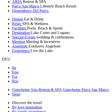
ARIA
Retreat & SPA
Parco San Marco
Lifestyle Beach Resort
Dependence Del Parco
Dining
Eat & Drink
Relax
SPA & Wellness
Facilities
Pools, Beach & Sports
Destination
Lake Como and Lugano
Special Events
wedding & celebrations
Meeting
Meeting & Incentives
Angebote
Exklusive Angebote
Experience
Live the Lake
DEU
Ita
Eng
Fra
Rus
Gutscheine Aria Retreat & SPA
Gutscheine Parco San Marco
Shop
Discover the resort
By love inspiration
By family experience