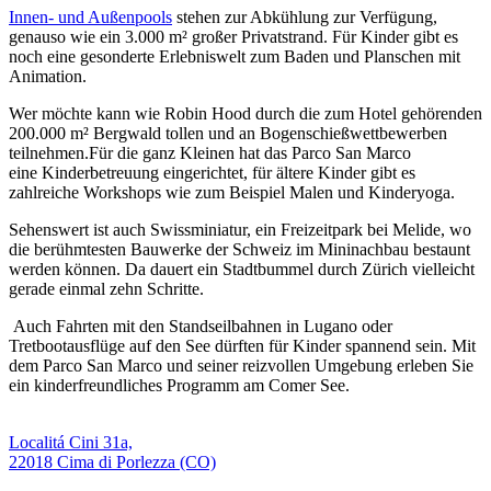
Innen- und Außenpools
stehen zur Abkühlung zur Verfügung,
genauso wie ein 3.000 m² großer Privatstrand. Für Kinder gibt es
noch eine gesonderte Erlebniswelt zum Baden und Planschen mit
Animation.
Wer möchte kann wie Robin Hood durch die zum Hotel gehörenden
200.000 m² Bergwald tollen und an Bogenschießwettbewerben
teilnehmen.Für die ganz Kleinen hat das Parco San Marco
eine Kinderbetreuung eingerichtet, für ältere Kinder gibt es
zahlreiche Workshops wie zum Beispiel Malen und Kinderyoga.
Sehenswert ist auch Swissminiatur, ein Freizeitpark bei Melide, wo
die berühmtesten Bauwerke der Schweiz im Mininachbau bestaunt
werden können. Da dauert ein Stadtbummel durch Zürich vielleicht
gerade einmal zehn Schritte.
Auch Fahrten mit den Standseilbahnen in Lugano oder
Tretbootausflüge auf den See dürften für Kinder spannend sein. Mit
dem Parco San Marco und seiner reizvollen Umgebung erleben Sie
ein kinderfreundliches Programm am Comer See.
Localitá Cini 31a,
22018 Cima di Porlezza (CO)