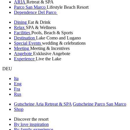
ARIA
Retreat & SPA
Parco San Marco
Lifestyle Beach Resort
Dependence Del Parco
Dining
Eat & Drink
Relax
SPA & Wellness
Facilities
Pools, Beach & Sports
Destination
Lake Como and Lugano
Special Events
wedding & celebrations
Meeting
Meeting & Incentives
Angebote
Exklusive Angebote
Experience
Live the Lake
DEU
Ita
Eng
Fra
Rus
Gutscheine Aria Retreat & SPA
Gutscheine Parco San Marco
Shop
Discover the resort
By love inspiration
By family experience