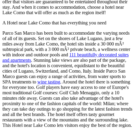
offer that visitors are guaranteed to be entertained throughout their
stay. And when it comes to accommodation, choose a hotel near
Lake Como that will offer as much as the region itself!
A Hotel near Lake Como that has everything you need
Parco San Marco has been built to accommodate the varying needs
of all of its guests. Set on the shores of Lake Lugano, just a few
miles away from Lake Como, the hotel sits inside a 30 000 mÂ²
subtropical park, with a 3 000 mÂ² private beach, a wellness center
with indoor and outdoor pools and
111 beautifully decorated suites
and apartments
. Stunning lake views are also part of the package,
and the hotel's location is convenient, equidistant to the beautiful
cities of Lugano, Switzerland, and Como, Italy. Inside Parco San
Marco guests can enjoy a range of activities, from water sports to
SPA treatments to
wine tasting
. Around the hotel there is something
for everyone too. Golf players have easy access to one of Europe's
most traditional Golf courses: Golf Club Menaggio, only a 10
minutes ride away. Guests can also take advantage of the hotel's
proximity to one of the fashion capitals of the world: Milan; where
they can take day outings to go shopping for the latest fashion trends
and all the best brands. The hotel itself offers tasty gourmet
restaurants with a view of the mountains and the surrounding lake.
This Hotel near Lake Como lets visitors enjoy the best of the region.