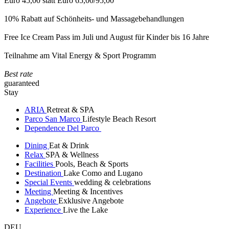
Euro 45,00 statt Euro 65,00/95,00
10% Rabatt auf Schönheits- und Massagebehandlungen
Free Ice Cream Pass im Juli und August für Kinder bis 16 Jahre
Teilnahme am Vital Energy & Sport Programm
Best rate
guaranteed
Stay
ARIA
Retreat & SPA
Parco San Marco
Lifestyle Beach Resort
Dependence Del Parco
Dining
Eat & Drink
Relax
SPA & Wellness
Facilities
Pools, Beach & Sports
Destination
Lake Como and Lugano
Special Events
wedding & celebrations
Meeting
Meeting & Incentives
Angebote
Exklusive Angebote
Experience
Live the Lake
DEU