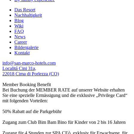
Das Resort
Nachhaltigkeit
Blog
Wiki
FAQ
News
Career
Bildergalerie
Kontakt
info@san-marco-hotels.com
Localitá Cini 31a,
22018 Cima di Porlezza (CO)
Member Booking Benefit
Bei Buchung der MEMBER RATE auf unserer Website erhalten
Sie eine spezielle Ermässigung und die exklusive „Privilege Card“
mit folgenden Vorteilen:
50% Rabatt auf die Parkgebühr
Zugang zum Club Bim Bam Bino für Kinder von 2 bis 16 Jahren
Zugang für 4 Stunden zur SPA CEò, exklusiv für Erwachsene, für