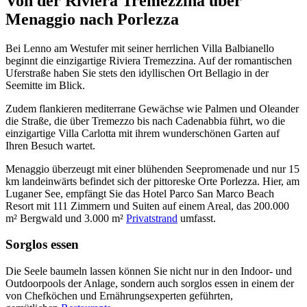
Von der Riviera Tremezzina über
Menaggio nach Porlezza
Bei Lenno am Westufer mit seiner herrlichen Villa Balbianello
beginnt die einzigartige Riviera Tremezzina. Auf der romantischen
Uferstraße haben Sie stets den idyllischen Ort Bellagio in der
Seemitte im Blick.
Zudem flankieren mediterrane Gewächse wie Palmen und Oleander
die Straße, die über Tremezzo bis nach Cadenabbia führt, wo die
einzigartige Villa Carlotta mit ihrem wunderschönen Garten auf
Ihren Besuch wartet.
Menaggio überzeugt mit einer blühenden Seepromenade und nur 15
km landeinwärts befindet sich der pittoreske Orte Porlezza. Hier, am
Luganer See, empfängt Sie das Hotel Parco San Marco Beach
Resort mit 111 Zimmern und Suiten auf einem Areal, das 200.000
m² Bergwald und 3.000 m²
Privatstrand
umfasst.
Sorglos essen
Die Seele baumeln lassen können Sie nicht nur in den Indoor- und
Outdoorpools der Anlage, sondern auch sorglos essen in einem der
von Chefköchen und Ernährungsexperten geführten,