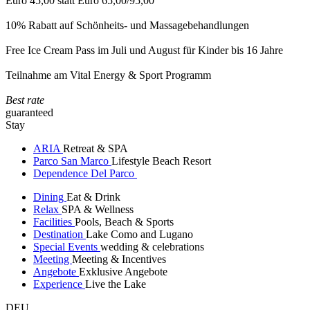
Euro 45,00 statt Euro 65,00/95,00
10% Rabatt auf Schönheits- und Massagebehandlungen
Free Ice Cream Pass im Juli und August für Kinder bis 16 Jahre
Teilnahme am Vital Energy & Sport Programm
Best rate
guaranteed
Stay
ARIA
Retreat & SPA
Parco San Marco
Lifestyle Beach Resort
Dependence Del Parco
Dining
Eat & Drink
Relax
SPA & Wellness
Facilities
Pools, Beach & Sports
Destination
Lake Como and Lugano
Special Events
wedding & celebrations
Meeting
Meeting & Incentives
Angebote
Exklusive Angebote
Experience
Live the Lake
DEU