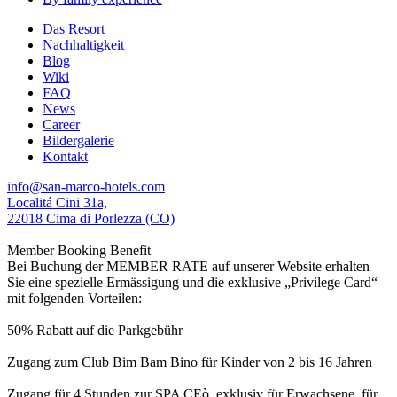
Das Resort
Nachhaltigkeit
Blog
Wiki
FAQ
News
Career
Bildergalerie
Kontakt
info@san-marco-hotels.com
Localitá Cini 31a,
22018 Cima di Porlezza (CO)
Member Booking Benefit
Bei Buchung der MEMBER RATE auf unserer Website erhalten
Sie eine spezielle Ermässigung und die exklusive „Privilege Card“
mit folgenden Vorteilen:
50% Rabatt auf die Parkgebühr
Zugang zum Club Bim Bam Bino für Kinder von 2 bis 16 Jahren
Zugang für 4 Stunden zur SPA CEò, exklusiv für Erwachsene, für