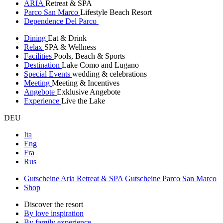
ARIA
Retreat & SPA
Parco San Marco
Lifestyle Beach Resort
Dependence Del Parco
Dining
Eat & Drink
Relax
SPA & Wellness
Facilities
Pools, Beach & Sports
Destination
Lake Como and Lugano
Special Events
wedding & celebrations
Meeting
Meeting & Incentives
Angebote
Exklusive Angebote
Experience
Live the Lake
DEU
Ita
Eng
Fra
Rus
Gutscheine Aria Retreat & SPA
Gutscheine Parco San Marco
Shop
Discover the resort
By love inspiration
By family experience