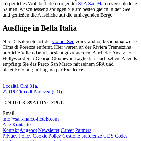
körperliches Wohlbefinden sorgen im
SPA San Marco
verschiedene
Saunen. Anschliessend springen Sie am besten gleich in den See
und genießen die Ausblicke auf die umliegenden Berge.
Ausflüge in Bella Italia
Nur 15 Kilometer ist der
Comer See
von Gandria, beziehungsweise
Cima di Porezza entfernt. Hier warten an der Riviera Tremezzina
herrliche Villen darauf, besichtigt zu werden. Auch der Ansitz von
Hollywood Star George Clooney in Laglio lässt sich sehen. Abends
empfängt Sie das Parco San Marco mit seinem SPA und
bietet Erholung in Lugano par Exellence.
Localitá Cini 31a,
22018 Cima di Porlezza (CO)
CIN IT013189A1TIYGZPGU
Email
info@san-marco-hotels.com
Alle Kontakte
Kontakt
Angebot
Newsletter
Career
Partners
Privacy Policy
Cookie Policy
Gestione preferenze
GDS Codes