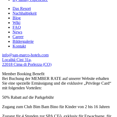
Das Resort
Nachhaltigkeit
Blog
Wiki
FAQ
News
Career
Bildergalerie
Kontakt
info@san-marco-hotels.com
Localitá Cini 31a,
22018 Cima di Porlezza (CO)
Member Booking Benefit
Bei Buchung der MEMBER RATE auf unserer Website erhalten
Sie eine spezielle Ermässigung und die exklusive „Privilege Card“
mit folgenden Vorteilen:
50% Rabatt auf die Parkgebühr
Zugang zum Club Bim Bam Bino für Kinder von 2 bis 16 Jahren
Zugang für 4 Stunden zur SPA CEò, exklusiv für Erwachsene, für