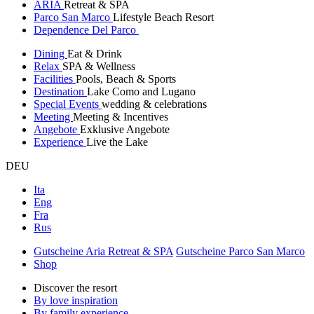
ARIA
Retreat & SPA
Parco San Marco
Lifestyle Beach Resort
Dependence Del Parco
Dining
Eat & Drink
Relax
SPA & Wellness
Facilities
Pools, Beach & Sports
Destination
Lake Como and Lugano
Special Events
wedding & celebrations
Meeting
Meeting & Incentives
Angebote
Exklusive Angebote
Experience
Live the Lake
DEU
Ita
Eng
Fra
Rus
Gutscheine Aria Retreat & SPA
Gutscheine Parco San Marco
Shop
Discover the resort
By love inspiration
By family experience