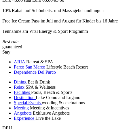
Euro 45,00 statt Euro 65,00/95,00
10% Rabatt auf Schönheits- und Massagebehandlungen
Free Ice Cream Pass im Juli und August für Kinder bis 16 Jahre
Teilnahme am Vital Energy & Sport Programm
Best rate
guaranteed
Stay
ARIA
Retreat & SPA
Parco San Marco
Lifestyle Beach Resort
Dependence Del Parco
Dining
Eat & Drink
Relax
SPA & Wellness
Facilities
Pools, Beach & Sports
Destination
Lake Como and Lugano
Special Events
wedding & celebrations
Meeting
Meeting & Incentives
Angebote
Exklusive Angebote
Experience
Live the Lake
DEU