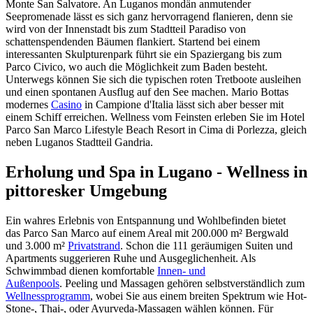
Monte San Salvatore. An Luganos mondän anmutender
Seepromenade lässt es sich ganz hervorragend flanieren, denn sie
wird von der Innenstadt bis zum Stadtteil Paradiso von
schattenspendenden Bäumen flankiert. Startend bei einem
interessanten Skulpturenpark führt sie ein Spaziergang bis zum
Parco Civico, wo auch die Möglichkeit zum Baden besteht.
Unterwegs können Sie sich die typischen roten Tretboote ausleihen
und einen spontanen Ausflug auf den See machen. Mario Bottas
modernes
Casino
in Campione d'Italia lässt sich aber besser mit
einem Schiff erreichen. Wellness vom Feinsten erleben Sie im Hotel
Parco San Marco Lifestyle Beach Resort in Cima di Porlezza, gleich
neben Luganos Stadtteil Gandria.
Erholung und Spa in Lugano - Wellness in
pittoresker Umgebung
Ein wahres Erlebnis von Entspannung und Wohlbefinden bietet
das Parco San Marco auf einem Areal mit 200.000 m² Bergwald
und 3.000 m²
Privatstrand
. Schon die 111 geräumigen Suiten und
Apartments suggerieren Ruhe und Ausgeglichenheit. Als
Schwimmbad dienen komfortable
Innen- und
Außenpools
. Peeling und Massagen gehören selbstverständlich zum
Wellnessprogramm
, wobei Sie aus einem breiten Spektrum wie Hot-
Stone-, Thai-, oder Ayurveda-Massagen wählen können. Für