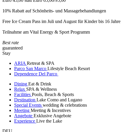
Euro 45,00 statt Euro 65,00/95,00
10% Rabatt auf Schönheits- und Massagebehandlungen
Free Ice Cream Pass im Juli und August für Kinder bis 16 Jahre
Teilnahme am Vital Energy & Sport Programm
Best rate
guaranteed
Stay
ARIA
Retreat & SPA
Parco San Marco
Lifestyle Beach Resort
Dependence Del Parco
Dining
Eat & Drink
Relax
SPA & Wellness
Facilities
Pools, Beach & Sports
Destination
Lake Como and Lugano
Special Events
wedding & celebrations
Meeting
Meeting & Incentives
Angebote
Exklusive Angebote
Experience
Live the Lake
DEU