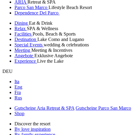
ARIA
Retreat & SPA
Parco San Marco
Lifestyle Beach Resort
Dependence Del Parco
Dining
Eat & Drink
Relax
SPA & Wellness
Facilities
Pools, Beach & Sports
Destination
Lake Como and Lugano
Special Events
wedding & celebrations
Meeting
Meeting & Incentives
Angebote
Exklusive Angebote
Experience
Live the Lake
DEU
Ita
Eng
Fra
Rus
Gutscheine Aria Retreat & SPA
Gutscheine Parco San Marco
Shop
Discover the resort
By love inspiration
By family experience