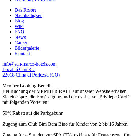
Das Resort
Nachhaltigkeit
Blog
Wiki
FAQ
News
Career
Bildergalerie
Kontakt
info@san-marco-hotels.com
Localitá Cini 31a,
22018 Cima di Porlezza (CO)
Member Booking Benefit
Bei Buchung der MEMBER RATE auf unserer Website erhalten
Sie eine spezielle Ermässigung und die exklusive „Privilege Card“
mit folgenden Vorteilen:
50% Rabatt auf die Parkgebühr
Zugang zum Club Bim Bam Bino für Kinder von 2 bis 16 Jahren
Zugang für 4 Stunden zur SPA CEò, exklusiv für Erwachsene, für