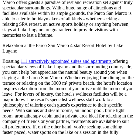
Marco offers guests a paradise of rest and recreation set against truly
spectacular surroundings. With a huge range of attractions and
facilities available within its ample grounds, the Parco San Marco is
able to cater to holidaymakers of all kinds - whether seeking a
relaxing SPA retreat, an active sports holiday or anything between,
stays at Lake Lugano are guaranteed to provide visitors with
memories to last a lifetime.
Relaxation at the Parco San Marco 4-star Resort Hotel by Lake
Lugano
Boasting
111 attractively appointed suites and apartments
offering
spectacular views of Lake Lugano and the surrounding countryside,
you can't help but appreciate the natural beauty around you when
staying at the Parco San Marco. Whether enjoying fine dining on the
terrace or relaxing on the 3000 m² private beach, the hotel's location
inspires relaxation from the moment you arrive until the moment you
leave. For lovers of luxury, the hotel's wellness facilities will be a
major draw. The resort's specialist wellness staff work to a
philosophy of tailoring each guest's experience to their specific
needs. With saunas and steam rooms, an indoor pool, brine light
room, aromatherapy cabin and a private area ideal for relaxing in the
company of friends or your partner, treatments are available to suit
all preferences. If, on the other hand, you're seeking something
faster-paced, water sports on the lake or a session in the fully-