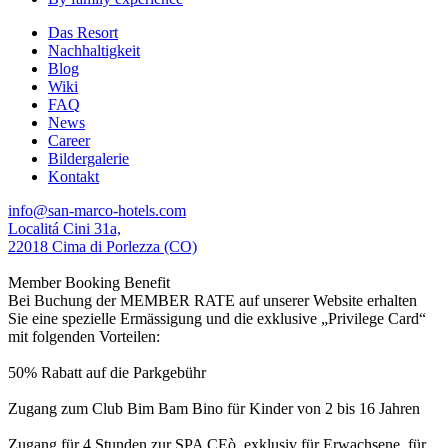
Das Resort
Nachhaltigkeit
Blog
Wiki
FAQ
News
Career
Bildergalerie
Kontakt
info@san-marco-hotels.com
Localitá Cini 31a,
22018 Cima di Porlezza (CO)
Member Booking Benefit
Bei Buchung der MEMBER RATE auf unserer Website erhalten
Sie eine spezielle Ermässigung und die exklusive „Privilege Card“
mit folgenden Vorteilen:
50% Rabatt auf die Parkgebühr
Zugang zum Club Bim Bam Bino für Kinder von 2 bis 16 Jahren
Zugang für 4 Stunden zur SPA CEò, exklusiv für Erwachsene, für