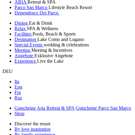
ARIA
Retreat & SPA
Parco San Marco
Lifestyle Beach Resort
Dependence Del Parco
Dining
Eat & Drink
Relax
SPA & Wellness
Facilities
Pools, Beach & Sports
Destination
Lake Como and Lugano
Special Events
wedding & celebrations
Meeting
Meeting & Incentives
Angebote
Exklusive Angebote
Experience
Live the Lake
DEU
Ita
Eng
Fra
Rus
Gutscheine Aria Retreat & SPA
Gutscheine Parco San Marco
Shop
Discover the resort
By love inspiration
By family experience