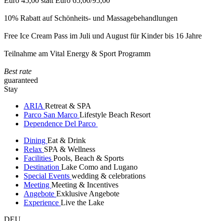
Euro 45,00 statt Euro 65,00/95,00
10% Rabatt auf Schönheits- und Massagebehandlungen
Free Ice Cream Pass im Juli und August für Kinder bis 16 Jahre
Teilnahme am Vital Energy & Sport Programm
Best rate
guaranteed
Stay
ARIA
Retreat & SPA
Parco San Marco
Lifestyle Beach Resort
Dependence Del Parco
Dining
Eat & Drink
Relax
SPA & Wellness
Facilities
Pools, Beach & Sports
Destination
Lake Como and Lugano
Special Events
wedding & celebrations
Meeting
Meeting & Incentives
Angebote
Exklusive Angebote
Experience
Live the Lake
DEU