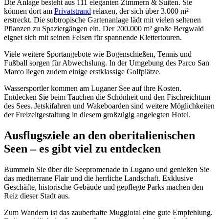
Die Anlage besteht aus 111 eleganten Zimmern & Suiten. Sie
können dort am
Privatstrand
relaxen, der sich über 3.000 m²
erstreckt. Die subtropische Gartenanlage lädt mit vielen seltenen
Pflanzen zu Spaziergängen ein. Der 200.000 m² große Bergwald
eignet sich mit seinen Felsen für spannende Klettertouren.
Viele weitere Sportangebote wie Bogenschießen, Tennis und
Fußball sorgen für Abwechslung. In der Umgebung des Parco San
Marco liegen zudem einige erstklassige Golfplätze.
Wassersportler kommen am Luganer See auf ihre Kosten.
Entdecken Sie beim Tauchen die Schönheit und den Fischreichtum
des Sees. Jetskifahren und Wakeboarden sind weitere Möglichkeiten
der Freizeitgestaltung in diesem großzügig angelegten Hotel.
Ausflugsziele an den oberitalienischen
Seen – es gibt viel zu entdecken
Bummeln Sie über die Seepromenade in Lugano und genießen Sie
das mediterrane Flair und die herrliche Landschaft. Exklusive
Geschäfte, historische Gebäude und gepflegte Parks machen den
Reiz dieser Stadt aus.
Zum Wandern ist das zauberhafte Muggiotal eine gute Empfehlung.