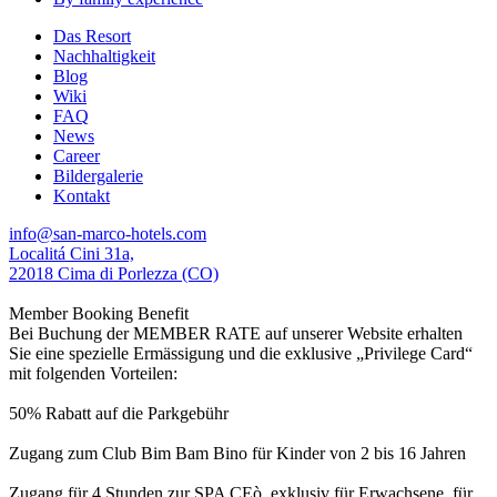
Das Resort
Nachhaltigkeit
Blog
Wiki
FAQ
News
Career
Bildergalerie
Kontakt
info@san-marco-hotels.com
Localitá Cini 31a,
22018 Cima di Porlezza (CO)
Member Booking Benefit
Bei Buchung der MEMBER RATE auf unserer Website erhalten
Sie eine spezielle Ermässigung und die exklusive „Privilege Card“
mit folgenden Vorteilen:
50% Rabatt auf die Parkgebühr
Zugang zum Club Bim Bam Bino für Kinder von 2 bis 16 Jahren
Zugang für 4 Stunden zur SPA CEò, exklusiv für Erwachsene, für