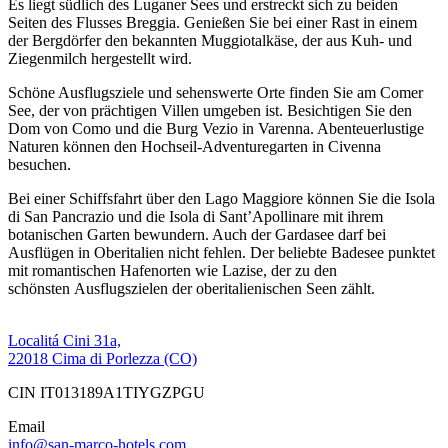
Es liegt südlich des Luganer Sees und erstreckt sich zu beiden
Seiten des Flusses Breggia. Genießen Sie bei einer Rast in einem
der Bergdörfer den bekannten Muggiotalkäse, der aus Kuh- und
Ziegenmilch hergestellt wird.
Schöne Ausflugsziele und sehenswerte Orte finden Sie am Comer
See, der von prächtigen Villen umgeben ist. Besichtigen Sie den
Dom von Como und die Burg Vezio in Varenna. Abenteuerlustige
Naturen können den Hochseil-Adventuregarten in Civenna
besuchen.
Bei einer Schiffsfahrt über den Lago Maggiore können Sie die Isola
di San Pancrazio und die Isola di Sant’Apollinare mit ihrem
botanischen Garten bewundern. Auch der Gardasee darf bei
Ausflügen in Oberitalien nicht fehlen. Der beliebte Badesee punktet
mit romantischen Hafenorten wie Lazise, der zu den
schönsten Ausflugszielen der oberitalienischen Seen zählt.
Localitá Cini 31a,
22018 Cima di Porlezza (CO)
CIN IT013189A1TIYGZPGU
Email
info@san-marco-hotels.com