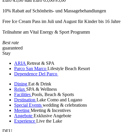
Euro 45,00 statt Euro 65,00/95,00
10% Rabatt auf Schönheits- und Massagebehandlungen
Free Ice Cream Pass im Juli und August für Kinder bis 16 Jahre
Teilnahme am Vital Energy & Sport Programm
Best rate
guaranteed
Stay
ARIA
Retreat & SPA
Parco San Marco
Lifestyle Beach Resort
Dependence Del Parco
Dining
Eat & Drink
Relax
SPA & Wellness
Facilities
Pools, Beach & Sports
Destination
Lake Como and Lugano
Special Events
wedding & celebrations
Meeting
Meeting & Incentives
Angebote
Exklusive Angebote
Experience
Live the Lake
DEU