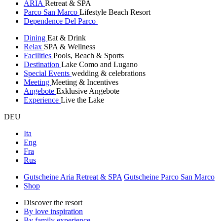
ARIA
Retreat & SPA
Parco San Marco
Lifestyle Beach Resort
Dependence Del Parco
Dining
Eat & Drink
Relax
SPA & Wellness
Facilities
Pools, Beach & Sports
Destination
Lake Como and Lugano
Special Events
wedding & celebrations
Meeting
Meeting & Incentives
Angebote
Exklusive Angebote
Experience
Live the Lake
DEU
Ita
Eng
Fra
Rus
Gutscheine Aria Retreat & SPA
Gutscheine Parco San Marco
Shop
Discover the resort
By love inspiration
By family experience