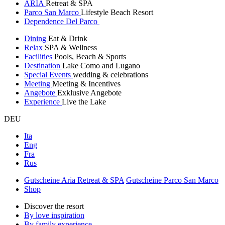
ARIA
Retreat & SPA
Parco San Marco
Lifestyle Beach Resort
Dependence Del Parco
Dining
Eat & Drink
Relax
SPA & Wellness
Facilities
Pools, Beach & Sports
Destination
Lake Como and Lugano
Special Events
wedding & celebrations
Meeting
Meeting & Incentives
Angebote
Exklusive Angebote
Experience
Live the Lake
DEU
Ita
Eng
Fra
Rus
Gutscheine Aria Retreat & SPA
Gutscheine Parco San Marco
Shop
Discover the resort
By love inspiration
By family experience