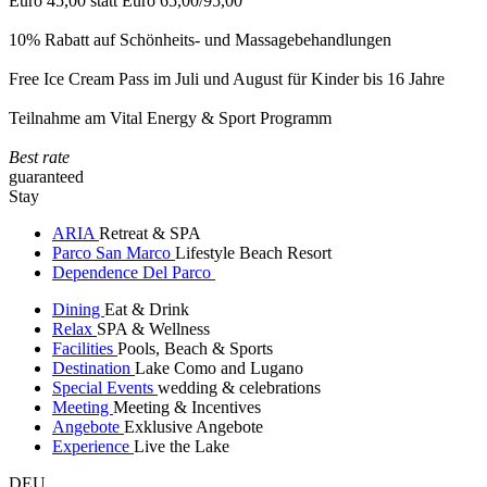
Euro 45,00 statt Euro 65,00/95,00
10% Rabatt auf Schönheits- und Massagebehandlungen
Free Ice Cream Pass im Juli und August für Kinder bis 16 Jahre
Teilnahme am Vital Energy & Sport Programm
Best rate
guaranteed
Stay
ARIA
Retreat & SPA
Parco San Marco
Lifestyle Beach Resort
Dependence Del Parco
Dining
Eat & Drink
Relax
SPA & Wellness
Facilities
Pools, Beach & Sports
Destination
Lake Como and Lugano
Special Events
wedding & celebrations
Meeting
Meeting & Incentives
Angebote
Exklusive Angebote
Experience
Live the Lake
DEU