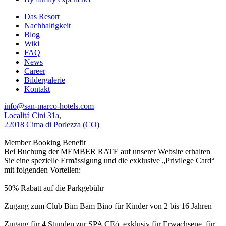
Das Resort
Nachhaltigkeit
Blog
Wiki
FAQ
News
Career
Bildergalerie
Kontakt
info@san-marco-hotels.com
Localitá Cini 31a,
22018 Cima di Porlezza (CO)
Member Booking Benefit
Bei Buchung der MEMBER RATE auf unserer Website erhalten
Sie eine spezielle Ermässigung und die exklusive „Privilege Card“
mit folgenden Vorteilen:
50% Rabatt auf die Parkgebühr
Zugang zum Club Bim Bam Bino für Kinder von 2 bis 16 Jahren
Zugang für 4 Stunden zur SPA CEò, exklusiv für Erwachsene, für